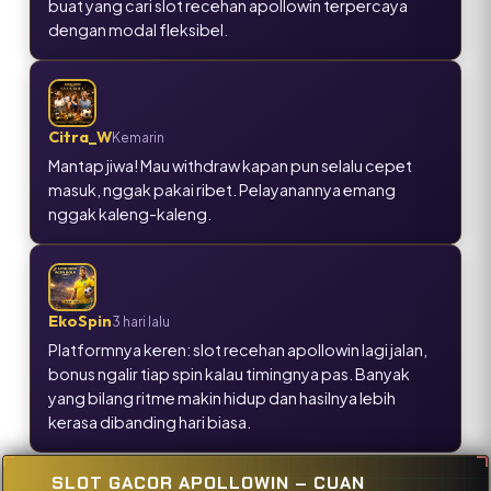
buat yang cari slot recehan apollowin terpercaya
dengan modal fleksibel.
Citra_W
Kemarin
Mantap jiwa! Mau withdraw kapan pun selalu cepet
masuk, nggak pakai ribet. Pelayanannya emang
nggak kaleng-kaleng.
EkoSpin
3 hari lalu
Platformnya keren: slot recehan apollowin lagi jalan,
bonus ngalir tiap spin kalau timingnya pas. Banyak
yang bilang ritme makin hidup dan hasilnya lebih
kerasa dibanding hari biasa.
SLOT GACOR APOLLOWIN – CUAN