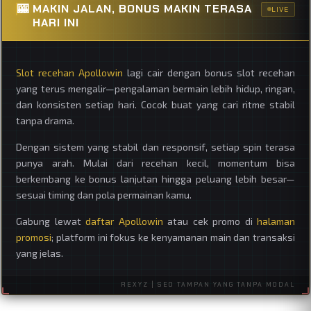
🎰
MAKIN JALAN, BONUS MAKIN TERASA
LIVE
HARI INI
Slot recehan Apollowin
lagi cair dengan bonus slot recehan
yang terus mengalir—pengalaman bermain lebih hidup, ringan,
dan konsisten setiap hari. Cocok buat yang cari ritme stabil
tanpa drama.
Dengan sistem yang stabil dan responsif, setiap spin terasa
punya arah. Mulai dari recehan kecil, momentum bisa
berkembang ke bonus lanjutan hingga peluang lebih besar—
sesuai timing dan pola permainan kamu.
Gabung lewat
daftar Apollowin
atau cek promo di
halaman
promosi
; platform ini fokus ke kenyamanan main dan transaksi
yang jelas.
REXYZ | SEO TAMPAN YANG TANPA MODAL