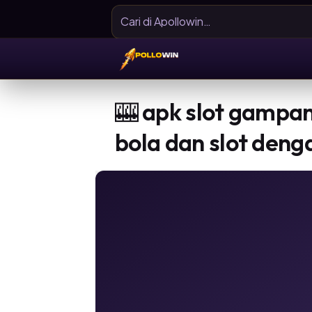
🎰
apk slot gampan
bola dan slot deng