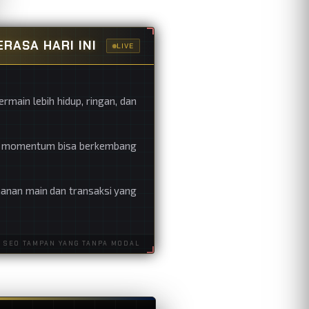
RASA HARI INI
LIVE
main lebih hidup, ringan, dan
cil, momentum bisa berkembang
amanan main dan transaksi yang
| SEO TAMPAN YANG TANPA MODAL