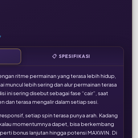
7
📋
SPESIFIKASI
engan ritme permainan yang terasa lebih hidup,
ai muncul lebih sering dan alur permainan terasa
si ini sering disebut sebagai fase “cair”, saat
n dan terasa mengalir dalam setiap sesi.
responsif, setiap spin terasa punya arah. Kadang
api kalau momentumnya dapet, bisa berkembang
perti bonus lanjutan hingga potensi MAXWIN. Di