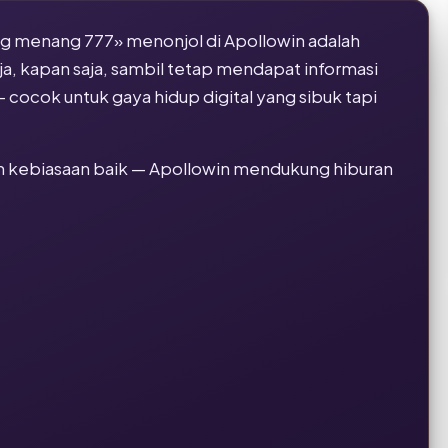
 menang 777» menonjol di Apollowin adalah
aja, kapan saja, sambil tetap mendapat informasi
 cocok untuk gaya hidup digital yang sibuk tapi
n kebiasaan baik — Apollowin mendukung hiburan