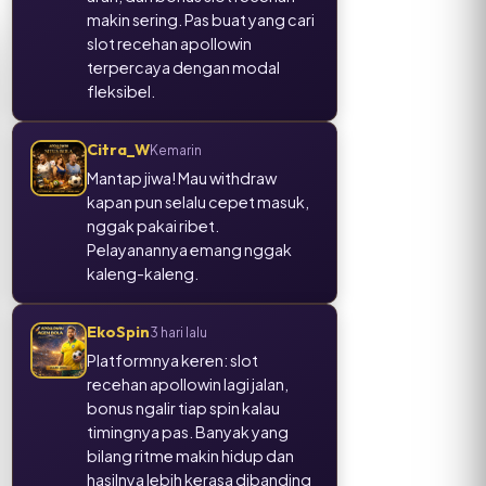
makin sering. Pas buat yang cari
slot recehan apollowin
terpercaya dengan modal
fleksibel.
Citra_W
Kemarin
Mantap jiwa! Mau withdraw
kapan pun selalu cepet masuk,
nggak pakai ribet.
Pelayanannya emang nggak
kaleng-kaleng.
EkoSpin
3 hari lalu
Platformnya keren: slot
recehan apollowin lagi jalan,
bonus ngalir tiap spin kalau
timingnya pas. Banyak yang
bilang ritme makin hidup dan
hasilnya lebih kerasa dibanding