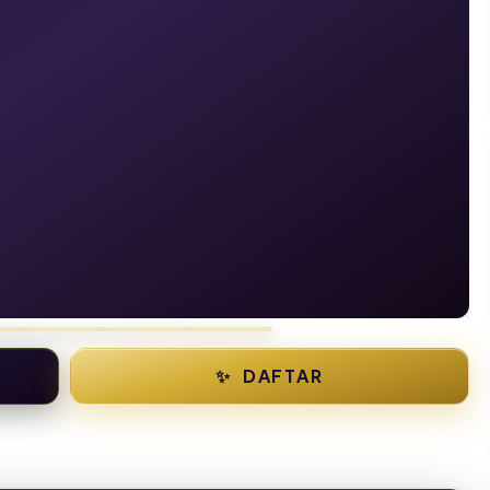
✨
DAFTAR