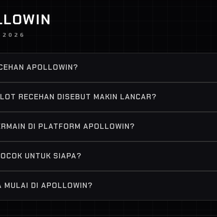
LLOWIN
 2026
RECEHAN APOLLOWIN?
in mengacu pada pengalaman main dengan ritme ringan di mana bon
SLOT RECEHAN DISEBUT MAKIN LANCAR?
l lebih konsisten saat kondisi permainan sedang “cair”.
em yang responsif membuat setiap sesi terasa punya arah—bonus rec
ERMAIN DI PLATFORM APOLLOWIN?
m sedang terbentuk.
 jaga kredensial login, dan transaksi hanya lewat kanal yang disediak
COCOK UNTUK SIAPA?
ata sensitif ke pihak lain.
ng ingin mulai dari nominal kecil, menjaga ritme main harian, atau 
A MULAI DI APOLLOWIN?
posit besar.
akukan pendaftaran, login, lalu ikuti panduan deposit dan promo di