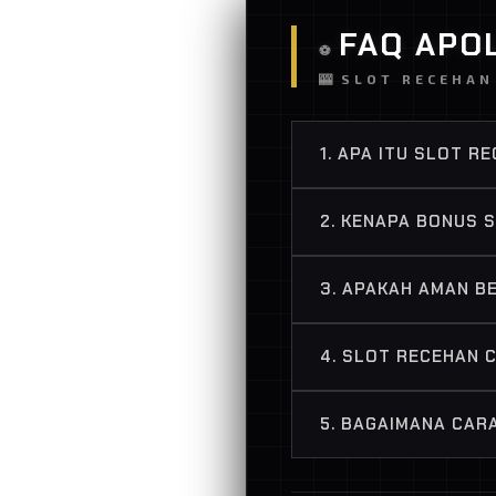
FAQ APO
⚽
🎰
SLOT RECEHAN
1. APA ITU SLOT 
Slot recehan Apollow
2. KENAPA BONUS 
hasil kecil bisa muncu
Karena alur dan sist
3. APAKAH AMAN B
sering saat momentu
Gunakan tautan resmi,
4. SLOT RECEHAN 
membagikan OTP atau d
Cocok untuk pemain ya
5. BAGAIMANA CAR
tanpa memaksakan de
Buka halaman resmi, l