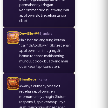
permainannya ringan.
Recommended buat yang cari
apollowin slot recehan tanpa
ribet.
DewiSlot99
5 jam lalu
Main bentar langsung kerasa
“cair” di Apollowin. Slot recehan
apollowin hari ini lagi ngalir,
bonus recehan makin sering
muncul, cocok buat yang mau
cuan kecil tapi konsisten.
BimaReceh
Kemarin
Awalnya cuma nyoba slot
recehan apollowin, eh
momentumnya nagih. Sistem
responsif, spin kerasa punya
arah, dan bonus slot recehan