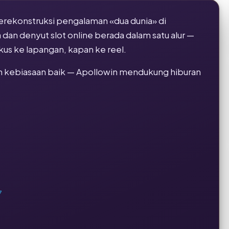
erekonstruksi pengalaman «dua dunia» di
dan denyut slot online berada dalam satu alur —
s ke lapangan, kapan ke reel.
n kebiasaan baik — Apollowin mendukung hiburan
7