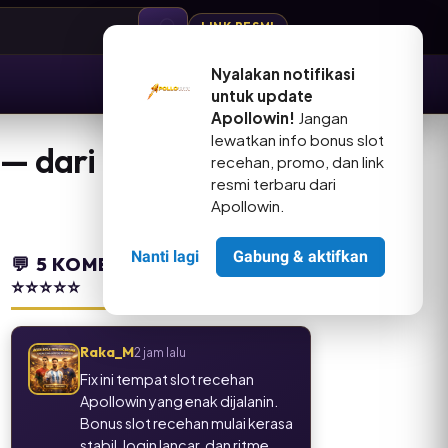
LINK RESMI
Nyalakan notifikasi
MASUK
DAFTAR
untuk update
Apollowin!
Jangan
lewatkan info bonus slot
 — dari recehan
recehan, promo, dan link
resmi terbaru dari
Apollowin.
Nanti lagi
Gabung & aktifkan
💬
5 KOMENTAR PEMAIN
⭐⭐⭐⭐⭐
Raka_M
2 jam lalu
Fix ini tempat slot recehan
Apollowin yang enak dijalanin.
Bonus slot recehan mulai kerasa
stabil, login lancar, dan ritme