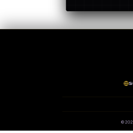
Si
© 202