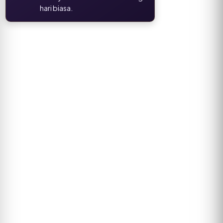
hari biasa.