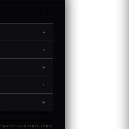
+
us slot recehan dan
+
ehan bisa terasa lebih
+
an situs. Hindari
+
menguji pola permainan
+
 menu promosi. Untuk
 TAMPAN YANG TANPA MODAL