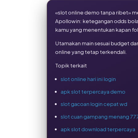
«slot online demo tanpa ribet» m
Apollowin: ketegangan odds bola 
kamu yang menentukan kapan foku
Utamakan main sesuai budget da
online yang tetap terkendali.
Topik terkait
slot online hari ini login
apk slot terpercaya demo
slot gacoan login cepat wd
slot cuan gampang menang 77
apk slot download terpercaya