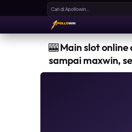
🎰
Main slot online
sampai maxwin, 