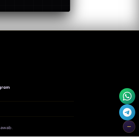
gram
 jawab.