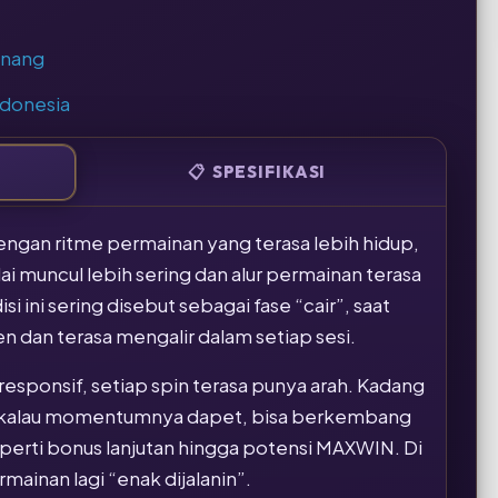
enang
donesia
📋
SPESIFIKASI
engan ritme permainan yang terasa lebih hidup,
ai muncul lebih sering dan alur permainan terasa
si ini sering disebut sebagai fase “cair”, saat
n dan terasa mengalir dalam setiap sesi.
responsif, setiap spin terasa punya arah. Kadang
api kalau momentumnya dapet, bisa berkembang
perti bonus lanjutan hingga potensi MAXWIN. Di
mainan lagi “enak dijalanin”.