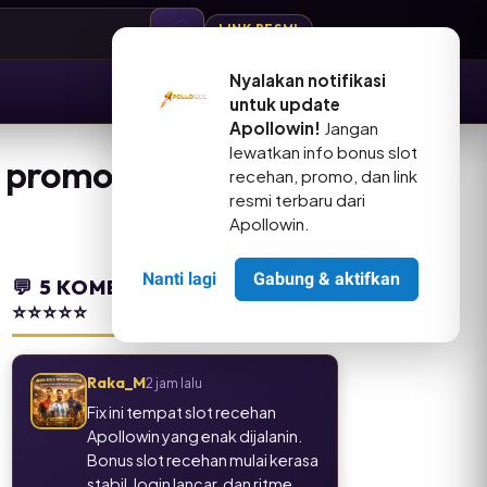
LINK RESMI
Nyalakan notifikasi
MASUK
DAFTAR
untuk update
Apollowin!
Jangan
lewatkan info bonus slot
win promo dan game-
recehan, promo, dan link
resmi terbaru dari
Apollowin.
Nanti lagi
Gabung & aktifkan
💬
5 KOMENTAR PEMAIN
⭐⭐⭐⭐⭐
Raka_M
2 jam lalu
Fix ini tempat slot recehan
Apollowin yang enak dijalanin.
Bonus slot recehan mulai kerasa
stabil, login lancar, dan ritme