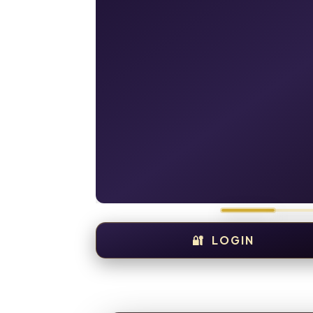
🔐
LOGIN