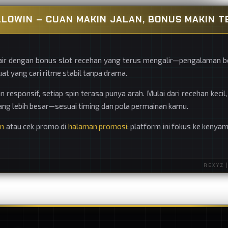
cuan kecil jadi rutin
LOWIN – CUAN MAKIN JALAN, BONUS MAKIN TE
an – bonus ngalir tiap spin
u – ritme makin hidup
air dengan bonus slot recehan yang terus mengalir—pengalaman ber
– bonus makin sering muncul
uat yang cari ritme stabil tanpa drama.
n responsif, setiap spin terasa punya arah. Mulai dari recehan ke
uang lebih besar—sesuai timing dan pola permainan kamu.
in
atau cek promo di
halaman promosi
; platform ini fokus ke keny
REXYZ 