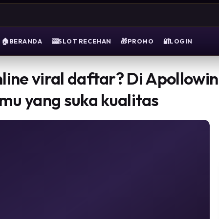
🏠
🎰
🎁
🔐
BERANDA
SLOT RECEHAN
PROMO
LOGIN
nline viral daftar? Di Apollo
amu yang suka kualitas