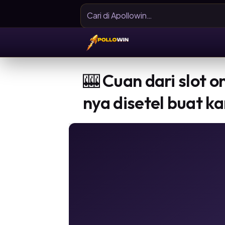
🎰
Cuan dari slot o
nya disetel buat k