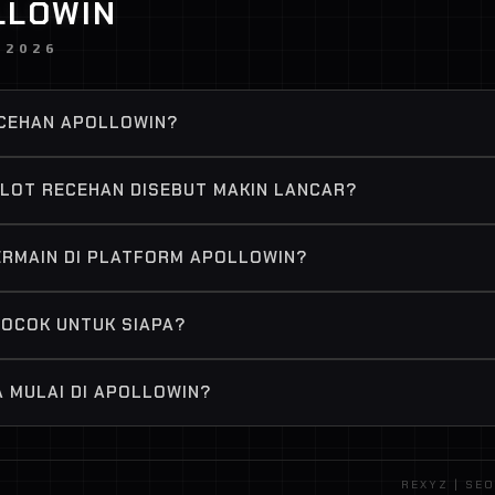
LLOWIN
 2026
RECEHAN APOLLOWIN?
in mengacu pada pengalaman main dengan ritme ringan di mana bon
SLOT RECEHAN DISEBUT MAKIN LANCAR?
l lebih konsisten saat kondisi permainan sedang “cair”.
em yang responsif membuat setiap sesi terasa punya arah—bonus rec
ERMAIN DI PLATFORM APOLLOWIN?
m sedang terbentuk.
 jaga kredensial login, dan transaksi hanya lewat kanal yang disediak
COCOK UNTUK SIAPA?
ata sensitif ke pihak lain.
ng ingin mulai dari nominal kecil, menjaga ritme main harian, atau 
A MULAI DI APOLLOWIN?
posit besar.
akukan pendaftaran, login, lalu ikuti panduan deposit dan promo di
 hubungi CS lewat kanal resmi yang tercantum di situs.
REXYZ | SEO