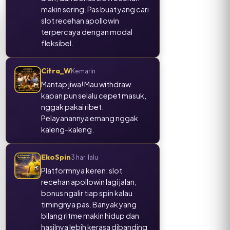
makin sering. Pas buat yang cari
slot recehan apollowin
terpercaya dengan modal
fleksibel.
Citra_W
Kemarin
Mantap jiwa! Mau withdraw
kapan pun selalu cepet masuk,
nggak pakai ribet.
Pelayanannya emang nggak
kaleng-kaleng.
EkoSpin
3 hari lalu
Platformnya keren: slot
recehan apollowin lagi jalan,
bonus ngalir tiap spin kalau
timingnya pas. Banyak yang
bilang ritme makin hidup dan
hasilnya lebih kerasa dibanding