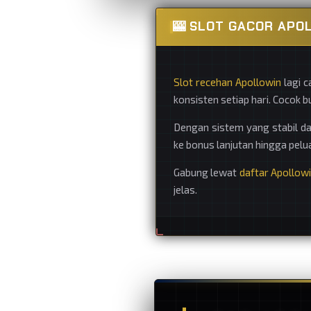
💰
slot receh apollowin hari ini – 
🎰
SLOT GACOR APOL
🎲
slot recehan apollowin lagi jal
⭐
slot recehan apollowin terbar
Slot recehan Apollowin
lagi c
🔥
slot recehan apollowin viral 
konsisten setiap hari. Cocok b
Dengan sistem yang stabil da
ke bonus lanjutan hingga pel
Gabung lewat
daftar Apollow
jelas.