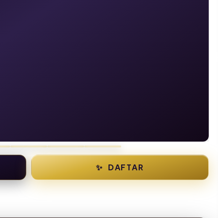
✨
DAFTAR