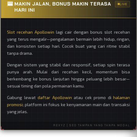
🎰
MAKIN JALAN, BONUS MAKIN TERASA
LIVE
HARI INI
Slot recehan Apollowin
lagi cair dengan bonus slot recehan
yang terus mengalir—pengalaman bermain lebih hidup, ringan,
dan konsisten setiap hari. Cocok buat yang cari ritme stabil
tanpa drama.
Dengan sistem yang stabil dan responsif, setiap spin terasa
punya arah. Mulai dari recehan kecil, momentum bisa
berkembang ke bonus lanjutan hingga peluang lebih besar—
sesuai timing dan pola permainan kamu.
Gabung lewat
daftar Apollowin
atau cek promo di
halaman
promosi
; platform ini fokus ke kenyamanan main dan transaksi
yang jelas.
REXYZ | SEO TAMPAN YANG TANPA MODAL