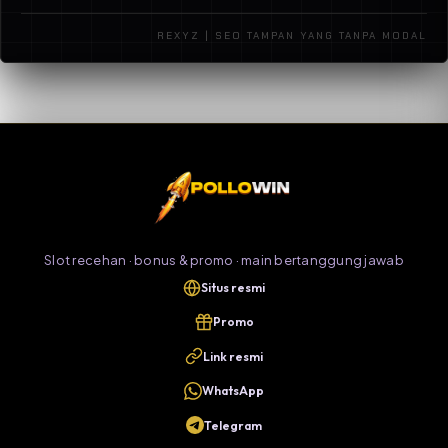
lalu ikuti panduan deposit dan promo di menu
REXYZ | SEO TAMPAN YANG TANPA MODAL
promosi. Untuk pertanyaan cepat bisa hubungi CS
lewat kanal resmi yang tercantum di situs.
Slot recehan · bonus & promo · main bertanggung jawab
Situs resmi
Promo
Link resmi
WhatsApp
Telegram