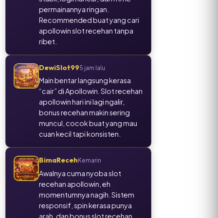
permainannya ringan.
Recommended buat yang cari
apollowin slot recehan tanpa
ribet.
DewiSlot99
5 jam lalu
Main bentar langsung kerasa
“cair” di Apollowin. Slot recehan
apollowin hari ini lagi ngalir,
bonus recehan makin sering
muncul, cocok buat yang mau
cuan kecil tapi konsisten.
BimaReceh
Kemarin
Awalnya cuma nyoba slot
recehan apollowin, eh
momentumnya nagih. Sistem
responsif, spin kerasa punya
arah, dan bonus slot recehan