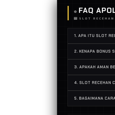
FAQ APO
⚽
🎰
SLOT RECEHAN
1. APA ITU SLOT 
Slot recehan Apollow
2. KENAPA BONUS 
hasil kecil bisa muncu
Karena alur dan sist
3. APAKAH AMAN B
sering saat momentu
Gunakan tautan resmi,
4. SLOT RECEHAN 
membagikan OTP atau d
Cocok untuk pemain ya
5. BAGAIMANA CAR
tanpa memaksakan de
Buka halaman resmi, l