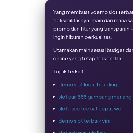
Yang membuat «demo slot terbar
fleksibilitasnya: main dari mana s
promo dan fitur yang transparan —
ingin hiburan berkualitas.
Utamakan main sesuai budget da
online yang tetap terkendali.
Topik terkait
demo slot login trending
slot cair 888 gampang menang
slot gacor cepat cepat wd
demo slot terbaik viral
slot cair maxwin link