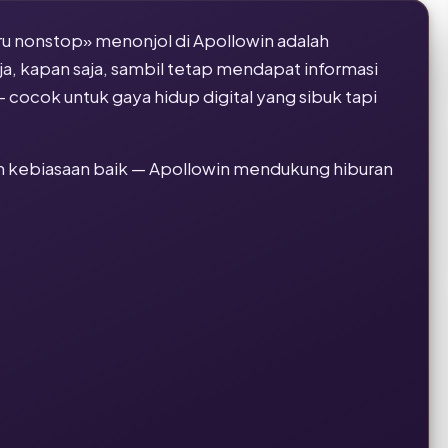
u nonstop» menonjol di Apollowin adalah
aja, kapan saja, sambil tetap mendapat informasi
 cocok untuk gaya hidup digital yang sibuk tapi
n kebiasaan baik — Apollowin mendukung hiburan