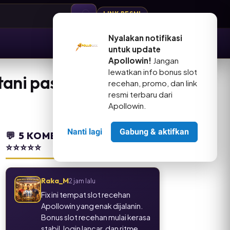
LINK RESMI
Nyalakan notifikasi
MASUK
DAFTAR
untuk update
Apollowin!
Jangan
lewatkan info bonus slot
ani passion bola
recehan, promo, dan link
resmi terbaru dari
Apollowin.
Nanti lagi
Gabung & aktifkan
💬
5 KOMENTAR PEMAIN
⭐⭐⭐⭐⭐
Raka_M
2 jam lalu
Fix ini tempat slot recehan
Apollowin yang enak dijalanin.
Bonus slot recehan mulai kerasa
stabil, login lancar, dan ritme