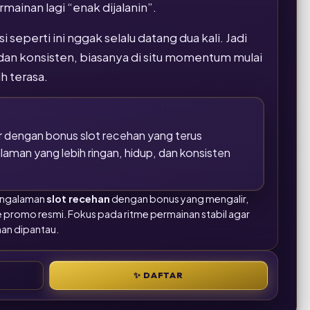
mainan lagi “enak dijalanin”.
seperti ini nggak selalu datang dua kali. Jadi
n dan konsisten, biasanya di situ momentum mulai
h terasa.
ir dengan bonus slot recehan yang terus
aman yang lebih ringan, hidup, dan konsisten
engalaman
slot recehan
dengan bonus yang mengalir,
e promo resmi. Fokus pada ritme permainan stabil agar
man dipantau.
✨
DAFTAR