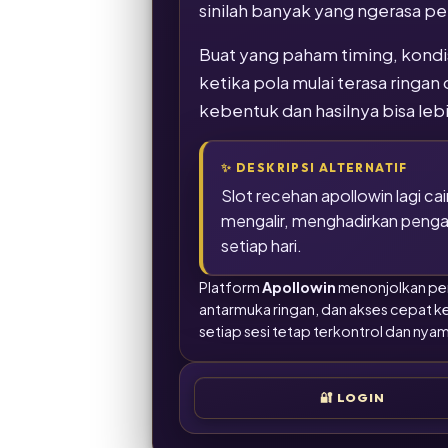
sinilah banyak yang ngerasa per
Buat yang paham timing, kondisi 
ketika pola mulai terasa ringa
kebentuk dan hasilnya bisa lebi
✨
DESKRIPSI ALTERNATIF
Slot recehan apollowin lagi ca
mengalir, menghadirkan pengal
setiap hari.
Platform
Apollowin
menonjolkan p
antarmuka ringan, dan akses cepat k
setiap sesi tetap terkontrol dan nya
🎯
VARIAN JUDUL
🔐
LOGIN