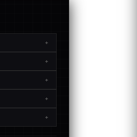
+
us slot recehan dan
+
ehan bisa terasa lebih
+
an situs. Hindari
+
menguji pola permainan
+
 menu promosi. Untuk