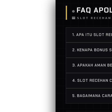
FAQ APO
⚽
🎰
SLOT RECEHAN
1. APA ITU SLOT 
Slot recehan Apollow
2. KENAPA BONUS 
hasil kecil bisa muncu
Karena alur dan sist
3. APAKAH AMAN B
sering saat momentu
Gunakan tautan resmi,
4. SLOT RECEHAN 
membagikan OTP atau d
Cocok untuk pemain ya
5. BAGAIMANA CAR
tanpa memaksakan de
Buka halaman resmi, l