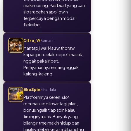
makin sering. Pas buat yang cari
slot recehan apollowin
terpercaya dengan modal
fleksibel.
Citra_W
Kemarin
Mantap jiwa! Mau withdraw
kapan pun selalu cepet masuk,
nggak pakai ribet.
Pelayanannya emang nggak
kaleng-kaleng.
EkoSpin
3 hari lalu
Platformnya keren: slot
recehan apollowin lagi jalan,
bonus ngalir tiap spin kalau
timingnya pas. Banyak yang
bilang ritme makin hidup dan
hasilnya lebih kerasa dibanding