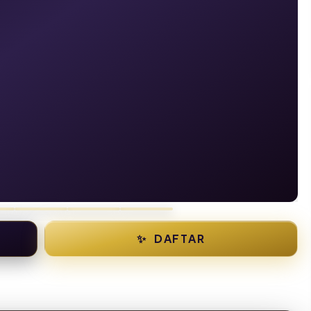
✨
DAFTAR