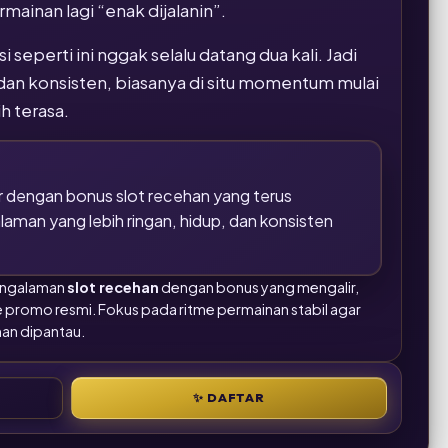
mainan lagi “enak dijalanin”.
seperti ini nggak selalu datang dua kali. Jadi
n dan konsisten, biasanya di situ momentum mulai
h terasa.
ir dengan bonus slot recehan yang terus
aman yang lebih ringan, hidup, dan konsisten
engalaman
slot recehan
dengan bonus yang mengalir,
e promo resmi. Fokus pada ritme permainan stabil agar
man dipantau.
✨
DAFTAR