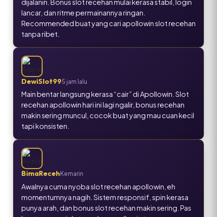
dijalanin. Bonus slot recehan mulai kerasa stabil, login
lancar, dan ritme permainannya ringan.
Recommended buat yang cari apollowin slot recehan
tanpa ribet.
DewiSlot99
5 jam lalu
Main bentar langsung kerasa “cair” di Apollowin. Slot
recehan apollowin hari ini lagi ngalir, bonus recehan
makin sering muncul, cocok buat yang mau cuan kecil
tapi konsisten.
BimaReceh
Kemarin
Awalnya cuma nyoba slot recehan apollowin, eh
momentumnya nagih. Sistem responsif, spin kerasa
punya arah, dan bonus slot recehan makin sering. Pas