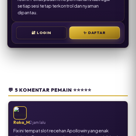
setiap sesi tetap terkontrol dan nyaman
dipantau.
🎯
VARIAN JUDUL
🔐
LOGIN
✨
DAFTAR
🎰
slot recehan apollowin lagi panas – bonus recehan makin
💰
slot receh apollowin hari ini – cuan kecil jadi rutin
🎲
slot recehan apollowin lagi jalan – bonus ngalir tiap spin
⭐
slot recehan apollowin terbaru – ritme makin hidup
🔥
slot recehan apollowin viral – bonus makin sering muncul
💬
5 KOMENTAR PEMAIN
⭐⭐⭐⭐⭐
Raka_M
2 jam lalu
Fix ini tempat slot recehan Apollowin yang enak