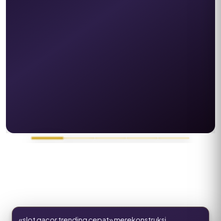
Bonus slot recehan makin cair — main ringan, ritme hidup.
DAFTAR SEKARANG
LOGIN
«slot gacor trending cepat» merekonstruksi