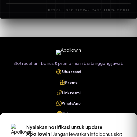
lalu ikuti panduan deposit dan promo di menu
REXYZ | SEO TAMPAN YANG TANPA MODAL
promosi. Untuk pertanyaan cepat bisa hubungi CS
lewat kanal resmi yang tercantum di situs.
Slot recehan · bonus & promo · main bertanggung jawab
Situs resmi
Promo
Link resmi
WhatsApp
Telegram
Nyalakan notifikasi untuk update
Apollowin!
Jangan lewatkan info bonus slot