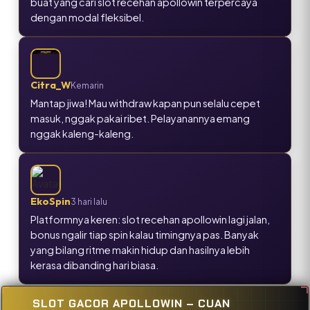
buat yang cari slot recehan apollowin terpercaya
dengan modal fleksibel.
Citra_W
Kemarin
Mantap jiwa! Mau withdraw kapan pun selalu cepet
masuk, nggak pakai ribet. Pelayanannya emang
nggak kaleng-kaleng.
EkoSpin
3 hari lalu
Platformnya keren: slot recehan apollowin lagi jalan,
bonus ngalir tiap spin kalau timingnya pas. Banyak
yang bilang ritme makin hidup dan hasilnya lebih
kerasa dibanding hari biasa.
SLOT GACOR APOLLOWIN – CUAN