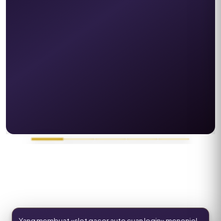
Bonus slot recehan makin cair — main ringan, ritme hidup.
DAFTAR SEKARANG
LOGIN
Yang membuat «slot gacor auto cuan login» menonjol