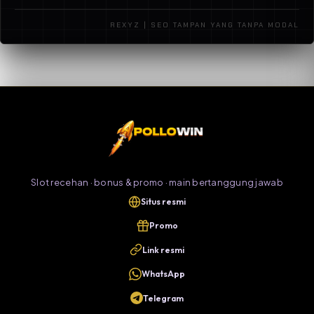
lalu ikuti panduan deposit dan promo di menu
REXYZ | SEO TAMPAN YANG TANPA MODAL
promosi. Untuk pertanyaan cepat bisa hubungi CS
lewat kanal resmi yang tercantum di situs.
Slot recehan · bonus & promo · main bertanggung jawab
Situs resmi
Promo
Link resmi
WhatsApp
Telegram