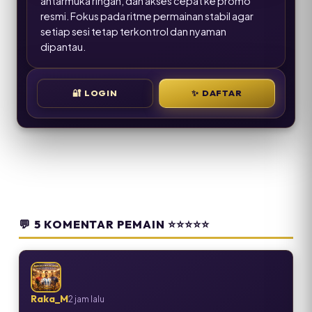
antarmuka ringan, dan akses cepat ke promo
resmi. Fokus pada ritme permainan stabil agar
setiap sesi tetap terkontrol dan nyaman
dipantau.
🎯
VARIAN JUDUL
🔐
LOGIN
✨
DAFTAR
🎰
slot recehan apollowin lagi panas – bonus recehan makin
💰
slot receh apollowin hari ini – cuan kecil jadi rutin
🎲
slot recehan apollowin lagi jalan – bonus ngalir tiap spin
⭐
slot recehan apollowin terbaru – ritme makin hidup
🔥
slot recehan apollowin viral – bonus makin sering muncul
💬
5 KOMENTAR PEMAIN
⭐⭐⭐⭐⭐
Raka_M
2 jam lalu