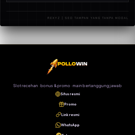
permainan tanpa memaksakan deposit besar.
Buka halaman resmi, lakukan pendaftaran, login,
lalu ikuti panduan deposit dan promo di menu
REXYZ | SEO TAMPAN YANG TANPA MODAL
promosi. Untuk pertanyaan cepat bisa hubungi CS
lewat kanal resmi yang tercantum di situs.
Slot recehan · bonus & promo · main bertanggung jawab
Situs resmi
Promo
Link resmi
WhatsApp