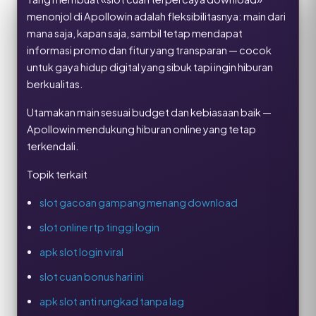
menonjol di Apollowin adalah fleksibilitasnya: main dari
mana saja, kapan saja, sambil tetap mendapat
informasi promo dan fitur yang transparan — cocok
untuk gaya hidup digital yang sibuk tapi ingin hiburan
berkualitas.
Utamakan main sesuai budget dan kebiasaan baik —
Apollowin mendukung hiburan online yang tetap
terkendali.
Topik terkait
slot gacoan gampang menang download
slot online rtp tinggi login
apk slot login viral
slot cuan bonus hari ini
apk slot anti rungkad tanpa lag