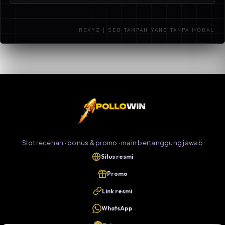
permainan tanpa memaksakan deposit besar.
Buka halaman resmi, lakukan pendaftaran, login,
lalu ikuti panduan deposit dan promo di menu
REXYZ | SEO TAMPAN YANG TANPA MODAL
promosi. Untuk pertanyaan cepat bisa hubungi CS
lewat kanal resmi yang tercantum di situs.
Slot recehan · bonus & promo · main bertanggung jawab
Situs resmi
Promo
Link resmi
WhatsApp