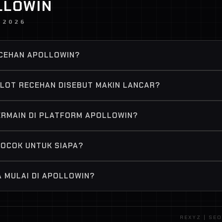
LLOWIN
 2026
RECEHAN APOLLOWIN?
in mengacu pada pengalaman main dengan ritme ringan di mana bon
SLOT RECEHAN DISEBUT MAKIN LANCAR?
l lebih konsisten saat kondisi permainan sedang “cair”.
em yang responsif membuat setiap sesi terasa punya arah—bonus rec
ERMAIN DI PLATFORM APOLLOWIN?
m sedang terbentuk.
 jaga kredensial login, dan transaksi hanya lewat kanal yang disediak
COCOK UNTUK SIAPA?
ata sensitif ke pihak lain.
ng ingin mulai dari nominal kecil, menjaga ritme main harian, atau 
A MULAI DI APOLLOWIN?
posit besar.
akukan pendaftaran, login, lalu ikuti panduan deposit dan promo di
 hubungi CS lewat kanal resmi yang tercantum di situs.
REXYZ | SEO