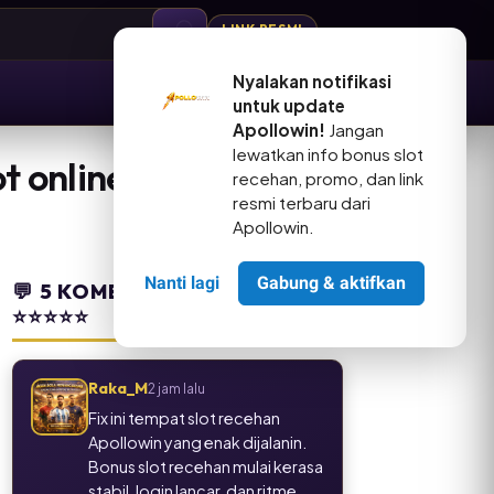
LINK RESMI
Nyalakan notifikasi
MASUK
DAFTAR
untuk update
Apollowin!
Jangan
lewatkan info bonus slot
ot online modern
recehan, promo, dan link
resmi terbaru dari
Apollowin.
Nanti lagi
Gabung & aktifkan
💬
5 KOMENTAR PEMAIN
⭐⭐⭐⭐⭐
Raka_M
2 jam lalu
Fix ini tempat slot recehan
Apollowin yang enak dijalanin.
Bonus slot recehan mulai kerasa
stabil, login lancar, dan ritme