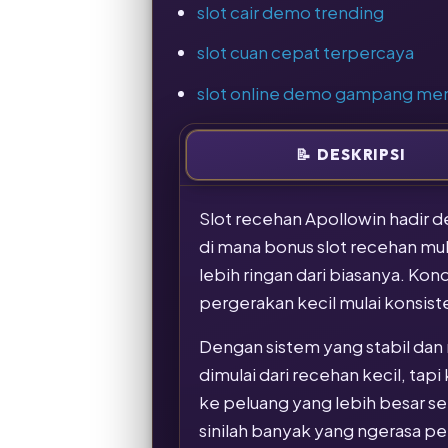
slot cair demo trending
slot cuan cepat terpercaya
slot online demo gampang me
📝
DESKRIPSI
Slot recehan Apollowin hadir d
di mana bonus slot recehan mul
lebih ringan dari biasanya. Kondi
pergerakan kecil mulai konsiste
Dengan sistem yang stabil dan 
dimulai dari recehan kecil, t
ke peluang yang lebih besar se
sinilah banyak yang ngerasa per