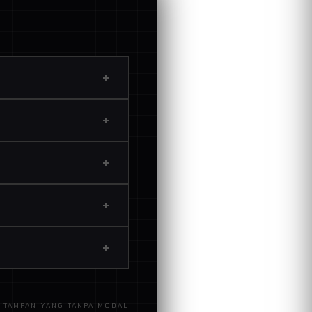
+
us slot recehan dan
+
ehan bisa terasa lebih
+
an situs. Hindari
+
menguji pola permainan
+
 menu promosi. Untuk
 TAMPAN YANG TANPA MODAL