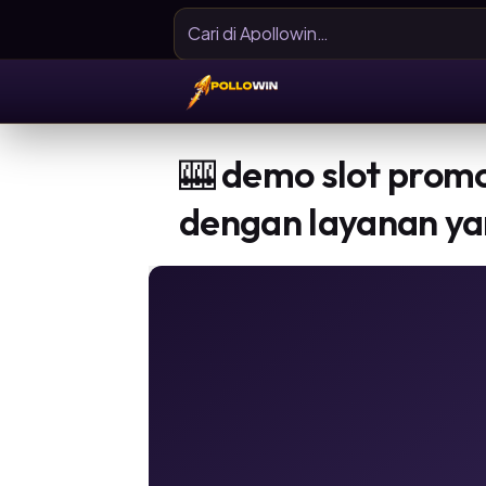
🎰
demo slot promo
dengan layanan yan