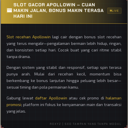
SLOT GACOR APOLLOWIN – CUAN
🎰
MAKIN JALAN, BONUS MAKIN TERASA
LIVE
HARI INI
Slot recehan Apollowin
lagi cair dengan bonus slot recehan
yang terus mengalir—pengalaman bermain lebih hidup, ringan,
dan konsisten setiap hari. Cocok buat yang cari ritme stabil
tanpa drama.
Dengan sistem yang stabil dan responsif, setiap spin terasa
punya arah. Mulai dari recehan kecil, momentum bisa
berkembang ke bonus lanjutan hingga peluang lebih besar—
sesuai timing dan pola permainan kamu.
Gabung lewat
daftar Apollowin
atau cek promo di
halaman
promosi
; platform ini fokus ke kenyamanan main dan transaksi
yang jelas.
REXYZ | SEO TAMPAN YANG TANPA MODAL