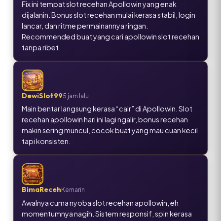
Fix ini tempat slot recehan Apollowin yang enak
dijalanin. Bonus slot recehan mulai kerasa stabil, login
lancar, dan ritme permainannya ringan.
Recommended buat yang cari apollowin slot recehan
tanpa ribet.
DewiSlot99
5 jam lalu
Main bentar langsung kerasa “cair” di Apollowin. Slot
recehan apollowin hari ini lagi ngalir, bonus recehan
makin sering muncul, cocok buat yang mau cuan kecil
tapi konsisten.
BimaReceh
Kemarin
Awalnya cuma nyoba slot recehan apollowin, eh
momentumnya nagih. Sistem responsif, spin kerasa