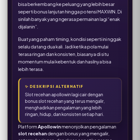
bisa berkembang ke peluang yang lebih besar
seperti bonus lanjutan hingga potensi MAXWIN. Di
sinilah banyak yang ngerasa permainan lagi “enak
dijalanin”.
Buat yang paham timing, kondisi seperti ini nggak
selalu datang dua kali. Jadi ketika pola mulai
terasa ringan dan konsisten, biasanya di situ
momentum mulai kebentuk dan hasilnya bisa
lebih terasa.
✨
DESKRIPSI ALTERNATIF
Slot recehan apollowin lagi cair dengan
bonus slot recehan yang terus mengalir,
menghadirkan pengalaman yang lebih
ringan, hidup, dan konsisten setiap hari.
Platform
Apollowin
menonjolkan pengalaman
slot recehan
dengan bonus yang mengalir,