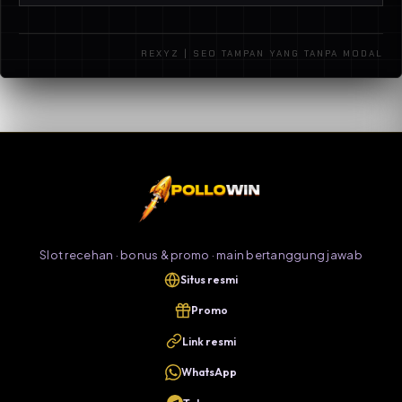
permainan tanpa memaksakan deposit besar.
Buka halaman resmi, lakukan pendaftaran, login,
lalu ikuti panduan deposit dan promo di menu
REXYZ | SEO TAMPAN YANG TANPA MODAL
promosi. Untuk pertanyaan cepat bisa hubungi CS
lewat kanal resmi yang tercantum di situs.
Slot recehan · bonus & promo · main bertanggung jawab
Situs resmi
Promo
Link resmi
WhatsApp