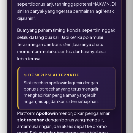
seperti bonus lanjutan hingga potensi MAXWIN. Di
sinilah banyak yang ngerasa permainan lagi “enak
dijalanin”.
Buat yang paham timing, kondisi seperti ini nggak
selalu datang dua kali. Jadi ketika pola mulai
terasa ringan dan konsisten, biasanya di situ
momentum mulai kebentuk dan hasilnya bisa
lebih terasa.
✨
DESKRIPSI ALTERNATIF
Slot recehan apollowin lagi cair dengan
bonus slot recehan yang terus mengalir,
menghadirkan pengalaman yang lebih
ringan, hidup, dan konsisten setiap hari.
Platform
Apollowin
menonjolkan pengalaman
slot recehan
dengan bonus yang mengalir,
antarmuka ringan, dan akses cepat ke promo
resmi. Fokus pada ritme permainan stabil agar