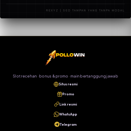
lalu ikuti panduan deposit dan promo di menu
REXYZ | SEO TAMPAN YANG TANPA MODAL
promosi. Untuk pertanyaan cepat bisa hubungi CS
lewat kanal resmi yang tercantum di situs.
Slot recehan · bonus & promo · main bertanggung jawab
Situs resmi
Promo
Link resmi
WhatsApp
Telegram