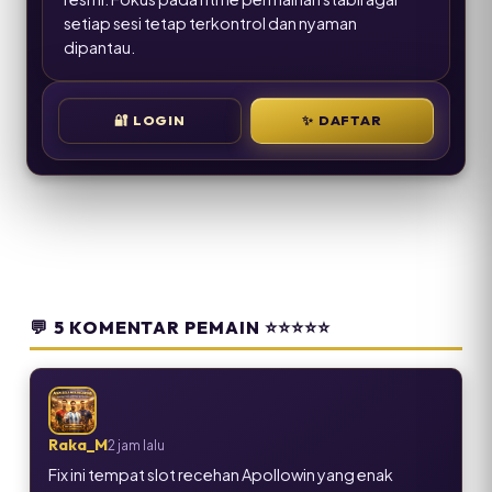
setiap sesi tetap terkontrol dan nyaman
dipantau.
🎯
VARIAN JUDUL
🔐
LOGIN
✨
DAFTAR
🎰
slot recehan apollowin lagi panas – bonus recehan makin
💰
slot receh apollowin hari ini – cuan kecil jadi rutin
🎲
slot recehan apollowin lagi jalan – bonus ngalir tiap spin
⭐
slot recehan apollowin terbaru – ritme makin hidup
🔥
slot recehan apollowin viral – bonus makin sering muncul
💬
5 KOMENTAR PEMAIN
⭐⭐⭐⭐⭐
Raka_M
2 jam lalu
Fix ini tempat slot recehan Apollowin yang enak