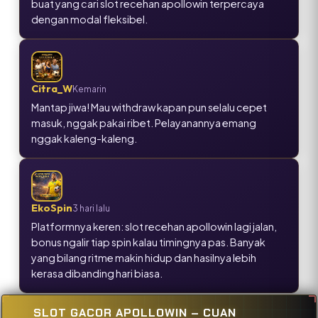
buat yang cari slot recehan apollowin terpercaya
dengan modal fleksibel.
Citra_W
Kemarin
Mantap jiwa! Mau withdraw kapan pun selalu cepet
masuk, nggak pakai ribet. Pelayanannya emang
nggak kaleng-kaleng.
EkoSpin
3 hari lalu
Platformnya keren: slot recehan apollowin lagi jalan,
bonus ngalir tiap spin kalau timingnya pas. Banyak
yang bilang ritme makin hidup dan hasilnya lebih
kerasa dibanding hari biasa.
SLOT GACOR APOLLOWIN – CUAN