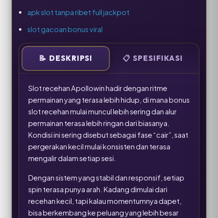
apk slot tanpa ribet full jackpot
slot gacoan bonus viral
📝
DESKRIPSI
📋
SPESIFIKASI
Slot recehan Apollowin hadir dengan ritme
permainan yang terasa lebih hidup, di mana bonus
slot recehan mulai muncul lebih sering dan alur
permainan terasa lebih ringan dari biasanya.
Kondisi ini sering disebut sebagai fase “cair”, saat
pergerakan kecil mulai konsisten dan terasa
mengalir dalam setiap sesi.
Dengan sistem yang stabil dan responsif, setiap
spin terasa punya arah. Kadang dimulai dari
recehan kecil, tapi kalau momentumnya dapet,
bisa berkembang ke peluang yang lebih besar