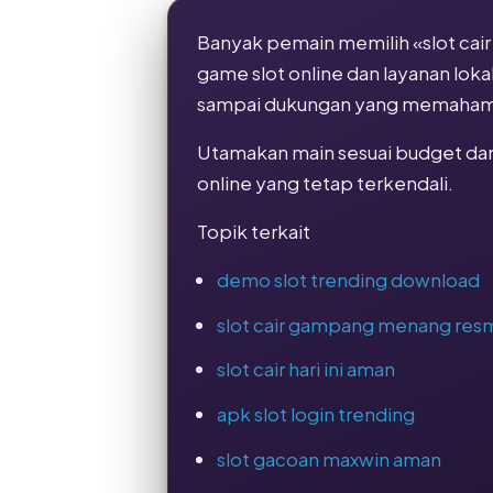
Banyak pemain memilih «slot cair
game slot online dan layanan lok
sampai dukungan yang memahami j
Utamakan main sesuai budget da
online yang tetap terkendali.
Topik terkait
demo slot trending download
slot cair gampang menang res
slot cair hari ini aman
apk slot login trending
slot gacoan maxwin aman