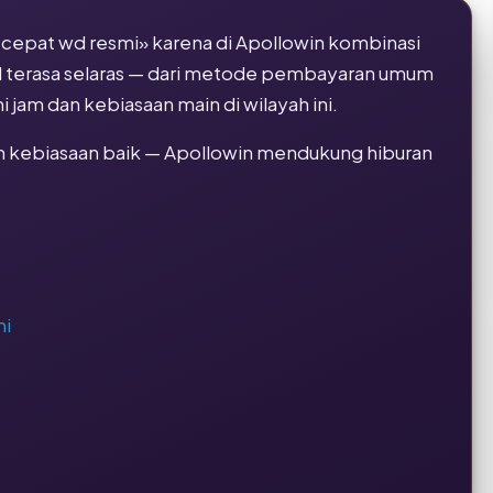
 cepat wd resmi» karena di Apollowin kombinasi
al terasa selaras — dari metode pembayaran umum
am dan kebiasaan main di wilayah ini.
n kebiasaan baik — Apollowin mendukung hiburan
mi