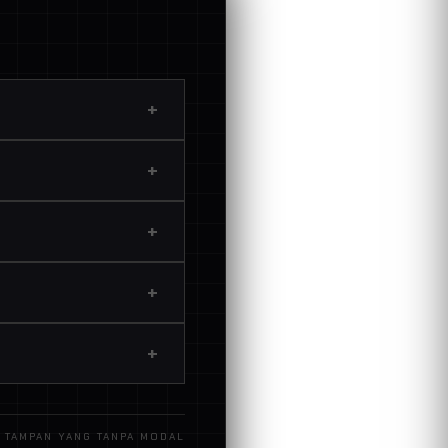
+
us slot recehan dan
+
ehan bisa terasa lebih
+
an situs. Hindari
+
menguji pola permainan
+
 menu promosi. Untuk
 TAMPAN YANG TANPA MODAL