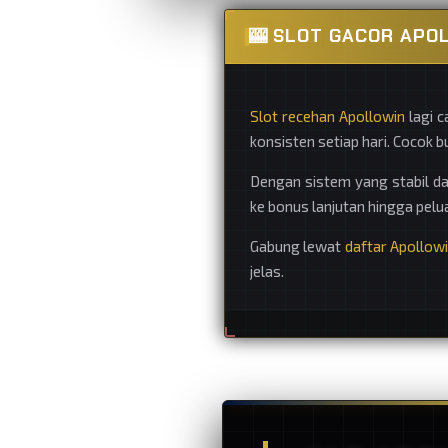
💰
slot receh apollowin hari ini – 
🎰
SLOT GACOR APOL
🎲
slot recehan apollowin lagi jal
⭐
slot recehan apollowin terbar
Slot recehan Apollowin
lagi c
🔥
slot recehan apollowin viral 
konsisten setiap hari. Cocok b
Dengan sistem yang stabil da
ke bonus lanjutan hingga pel
Gabung lewat
daftar Apollow
jelas.