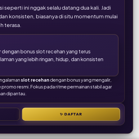
seperti ini nggak selalu datang dua kali. Jadi
n dan konsisten, biasanya di situ momentum mulai
h terasa.
ir dengan bonus slot recehan yang terus
aman yang lebih ringan, hidup, dan konsisten
engalaman
slot recehan
dengan bonus yang mengalir,
e promo resmi. Fokus pada ritme permainan stabil agar
man dipantau.
✨
DAFTAR
panas – bonus recehan makin deras