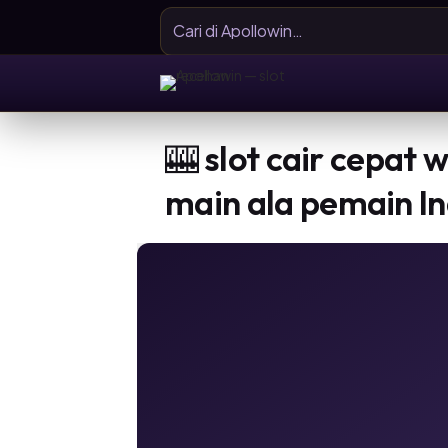
🎰
slot cair cepat 
main ala pemain In