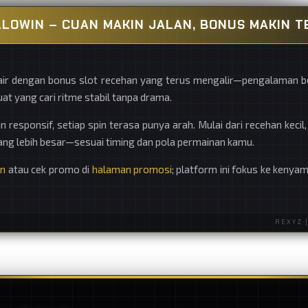
cuan kecil jadi rutin
LOWIN – CUAN MAKIN JALAN, BONUS MAKIN TE
an – bonus ngalir tiap spin
u – ritme makin hidup
air dengan bonus slot recehan yang terus mengalir—pengalaman ber
– bonus makin sering muncul
uat yang cari ritme stabil tanpa drama.
n responsif, setiap spin terasa punya arah. Mulai dari recehan ke
uang lebih besar—sesuai timing dan pola permainan kamu.
in
atau cek promo di
halaman promosi
; platform ini fokus ke keny
REXYZ 