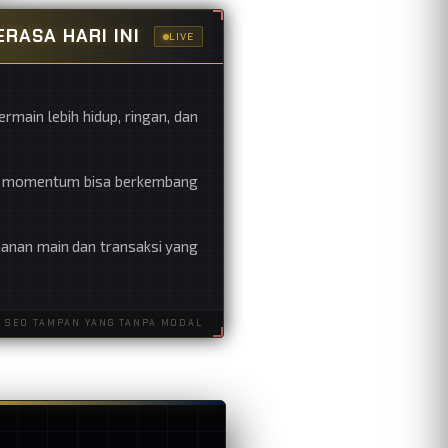
RASA HARI INI
LIVE
main lebih hidup, ringan, dan
cil, momentum bisa berkembang
amanan main dan transaksi yang
| SEO TAMPAN YANG TANPA MODAL