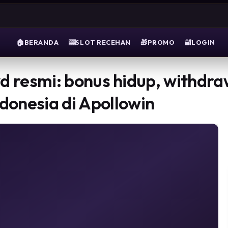
🏠
🎰
🎁
🔐
BERANDA
SLOT RECEHAN
PROMO
LOGIN
wd resmi: bonus hidup, withdra
donesia di Apollowin