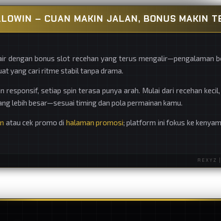
cuan kecil jadi rutin
LOWIN – CUAN MAKIN JALAN, BONUS MAKIN TE
an – bonus ngalir tiap spin
u – ritme makin hidup
air dengan bonus slot recehan yang terus mengalir—pengalaman ber
– bonus makin sering muncul
uat yang cari ritme stabil tanpa drama.
n responsif, setiap spin terasa punya arah. Mulai dari recehan ke
uang lebih besar—sesuai timing dan pola permainan kamu.
in
atau cek promo di
halaman promosi
; platform ini fokus ke keny
REXYZ 