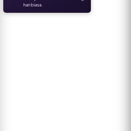
hari biasa.