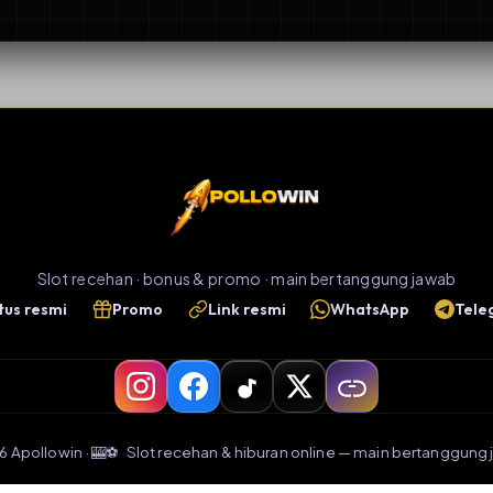
Slot recehan · bonus & promo · main bertanggung jawab
tus resmi
Promo
Link resmi
WhatsApp
Tele
6 Apollowin ·
🎰⚽
Slot recehan & hiburan online — main bertanggung