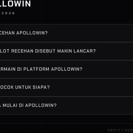
LLOWIN
 2026
RECEHAN APOLLOWIN?
in mengacu pada pengalaman main dengan ritme ringan di mana bon
SLOT RECEHAN DISEBUT MAKIN LANCAR?
l lebih konsisten saat kondisi permainan sedang “cair”.
em yang responsif membuat setiap sesi terasa punya arah—bonus rec
ERMAIN DI PLATFORM APOLLOWIN?
m sedang terbentuk.
 jaga kredensial login, dan transaksi hanya lewat kanal yang disediak
COCOK UNTUK SIAPA?
ata sensitif ke pihak lain.
ng ingin mulai dari nominal kecil, menjaga ritme main harian, atau 
A MULAI DI APOLLOWIN?
posit besar.
akukan pendaftaran, login, lalu ikuti panduan deposit dan promo di
 hubungi CS lewat kanal resmi yang tercantum di situs.
REXYZ | SEO