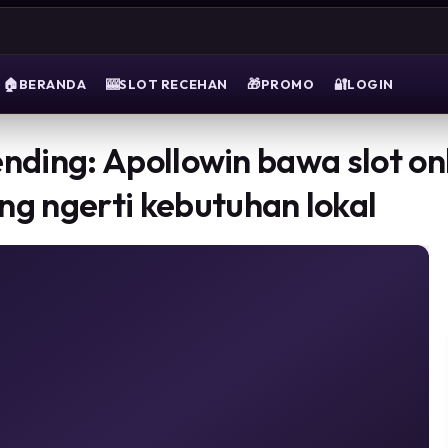
🏠
🎰
🎁
🔐
BERANDA
SLOT RECEHAN
PROMO
LOGIN
rending: Apollowin bawa slot o
g ngerti kebutuhan lokal