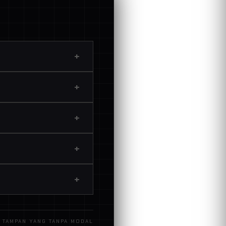
+
us slot recehan dan
+
ehan bisa terasa lebih
+
an situs. Hindari
+
menguji pola permainan
+
 menu promosi. Untuk
 TAMPAN YANG TANPA MODAL