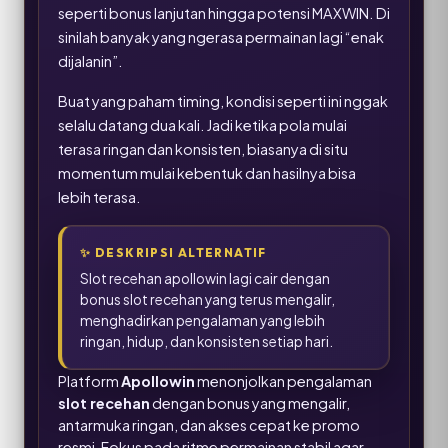
seperti bonus lanjutan hingga potensi MAXWIN. Di
sinilah banyak yang ngerasa permainan lagi “enak
dijalanin”.
Buat yang paham timing, kondisi seperti ini nggak
selalu datang dua kali. Jadi ketika pola mulai
terasa ringan dan konsisten, biasanya di situ
momentum mulai kebentuk dan hasilnya bisa
lebih terasa.
✨
DESKRIPSI ALTERNATIF
Slot recehan apollowin lagi cair dengan
bonus slot recehan yang terus mengalir,
menghadirkan pengalaman yang lebih
ringan, hidup, dan konsisten setiap hari.
Platform
Apollowin
menonjolkan pengalaman
slot recehan
dengan bonus yang mengalir,
antarmuka ringan, dan akses cepat ke promo
resmi. Fokus pada ritme permainan stabil agar