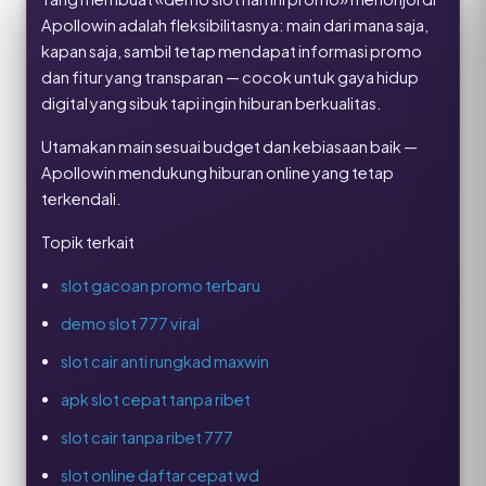
Apollowin adalah fleksibilitasnya: main dari mana saja,
kapan saja, sambil tetap mendapat informasi promo
dan fitur yang transparan — cocok untuk gaya hidup
digital yang sibuk tapi ingin hiburan berkualitas.
Utamakan main sesuai budget dan kebiasaan baik —
Apollowin mendukung hiburan online yang tetap
terkendali.
Topik terkait
slot gacoan promo terbaru
demo slot 777 viral
slot cair anti rungkad maxwin
apk slot cepat tanpa ribet
slot cair tanpa ribet 777
slot online daftar cepat wd