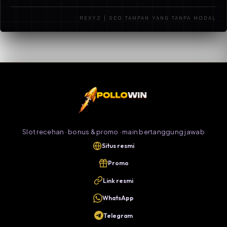
lalu ikuti panduan deposit dan promo di menu
REXYZ | SEO TAMPAN YANG TANPA MODAL
promosi. Untuk pertanyaan cepat bisa hubungi CS
lewat kanal resmi yang tercantum di situs.
Slot recehan · bonus & promo · main bertanggung jawab
Situs resmi
Promo
Link resmi
WhatsApp
Telegram