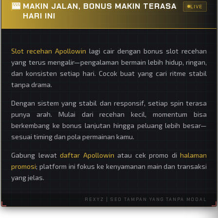
🎰
MAKIN JALAN, BONUS MAKIN TERASA
LIVE
HARI INI
Slot recehan Apollowin
lagi cair dengan bonus slot recehan
yang terus mengalir—pengalaman bermain lebih hidup, ringan,
dan konsisten setiap hari. Cocok buat yang cari ritme stabil
tanpa drama.
Dengan sistem yang stabil dan responsif, setiap spin terasa
punya arah. Mulai dari recehan kecil, momentum bisa
berkembang ke bonus lanjutan hingga peluang lebih besar—
sesuai timing dan pola permainan kamu.
Gabung lewat
daftar Apollowin
atau cek promo di
halaman
promosi
; platform ini fokus ke kenyamanan main dan transaksi
yang jelas.
REXYZ | SEO TAMPAN YANG TANPA MODAL