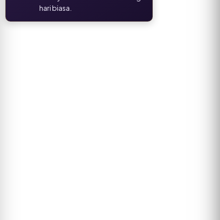
hari biasa.