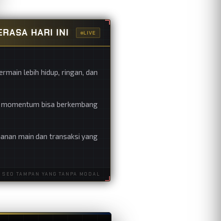
RASA HARI INI
LIVE
main lebih hidup, ringan, dan
cil, momentum bisa berkembang
amanan main dan transaksi yang
| SEO TAMPAN YANG TANPA MODAL