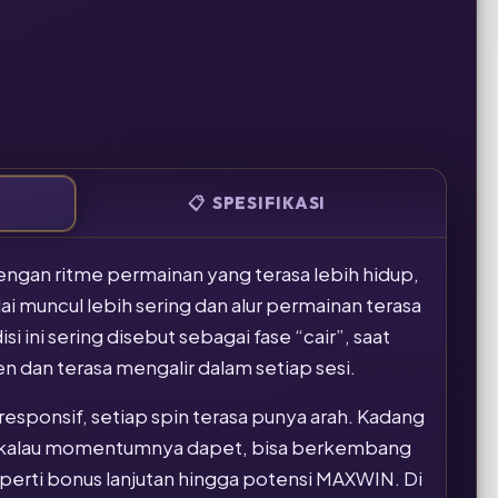
📋
SPESIFIKASI
engan ritme permainan yang terasa lebih hidup,
ai muncul lebih sering dan alur permainan terasa
si ini sering disebut sebagai fase “cair”, saat
n dan terasa mengalir dalam setiap sesi.
responsif, setiap spin terasa punya arah. Kadang
api kalau momentumnya dapet, bisa berkembang
perti bonus lanjutan hingga potensi MAXWIN. Di