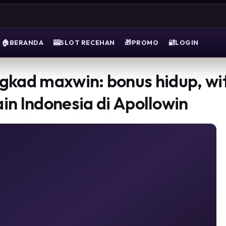
🏠
🎰
🎁
🔐
BERANDA
SLOT RECEHAN
PROMO
LOGIN
ungkad maxwin: bonus hidup, w
in Indonesia di Apollowin