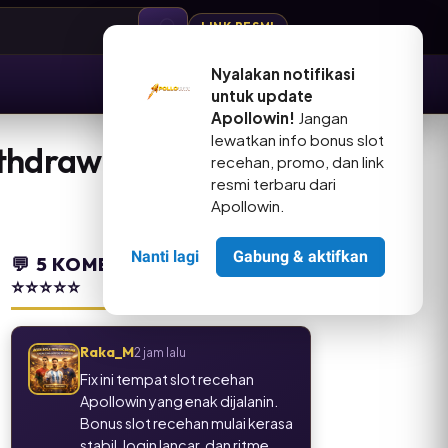
LINK RESMI
Nyalakan notifikasi
MASUK
DAFTAR
untuk update
Apollowin!
Jangan
lewatkan info bonus slot
ithdraw lancar &
recehan, promo, dan link
resmi terbaru dari
Apollowin.
Nanti lagi
Gabung & aktifkan
💬
5 KOMENTAR PEMAIN
⭐⭐⭐⭐⭐
Raka_M
2 jam lalu
Fix ini tempat slot recehan
Apollowin yang enak dijalanin.
Bonus slot recehan mulai kerasa
stabil, login lancar, dan ritme