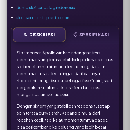
demo slot tanpa lag indonesia
slot cair nonstop auto cuan
📝
DESKRIPSI
📋
SPESIFIKASI
Slot recehan Apollowin hadir dengan ritme
permainan yang terasa lebih hidup, di mana bonus
slot recehan mulai muncul lebih sering dan alur
permainan terasa lebih ringan dari biasanya.
Kondisi ini sering disebut sebagai fase “cair”, saat
pergerakan kecil mulai konsisten dan terasa
mengalir dalam setiap sesi.
Dengan sistem yang stabil dan responsif, setiap
spin terasa punya arah. Kadang dimulai dari
recehan kecil, tapi kalau momentumnya dapet,
bisa berkembang ke peluang yang lebih besar