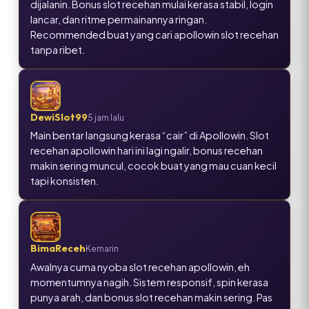
dijalanin. Bonus slot recehan mulai kerasa stabil, login
lancar, dan ritme permainannya ringan.
Recommended buat yang cari apollowin slot recehan
tanpa ribet.
DewiSlot99
5 jam lalu
Main bentar langsung kerasa “cair” di Apollowin. Slot
recehan apollowin hari ini lagi ngalir, bonus recehan
makin sering muncul, cocok buat yang mau cuan kecil
tapi konsisten.
BimaReceh
Kemarin
Awalnya cuma nyoba slot recehan apollowin, eh
momentumnya nagih. Sistem responsif, spin kerasa
punya arah, dan bonus slot recehan makin sering. Pas