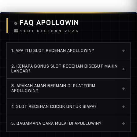
FAQ APOLLOWIN
⚽
🎰
SLOT RECEHAN 2026
+
1. APA ITU SLOT RECEHAN APOLLOWIN?
Slot recehan Apollowin mengacu pada pengalaman
2. KENAPA BONUS SLOT RECEHAN DISEBUT MAKIN
+
main dengan ritme ringan di mana bonus slot
LANCAR?
recehan dan hasil kecil bisa muncul lebih konsisten
Karena alur dan sistem yang responsif membuat
saat kondisi permainan sedang “cair”.
3. APAKAH AMAN BERMAIN DI PLATFORM
+
setiap sesi terasa punya arah—bonus recehan bisa
APOLLOWIN?
terasa lebih sering saat momentum sedang
Gunakan tautan resmi, jaga kredensial login, dan
terbentuk.
+
4. SLOT RECEHAN COCOK UNTUK SIAPA?
transaksi hanya lewat kanal yang disediakan situs.
Hindari membagikan OTP atau data sensitif ke
Cocok untuk pemain yang ingin mulai dari nominal
+
5. BAGAIMANA CARA MULAI DI APOLLOWIN?
pihak lain.
kecil, menjaga ritme main harian, atau menguji pola
permainan tanpa memaksakan deposit besar.
Buka halaman resmi, lakukan pendaftaran, login,