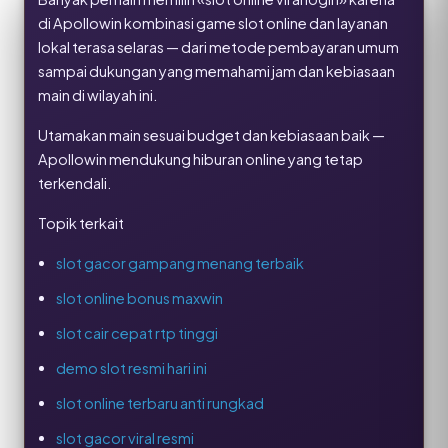
di Apollowin kombinasi game slot online dan layanan
lokal terasa selaras — dari metode pembayaran umum
sampai dukungan yang memahami jam dan kebiasaan
main di wilayah ini.
Utamakan main sesuai budget dan kebiasaan baik —
Apollowin mendukung hiburan online yang tetap
terkendali.
Topik terkait
slot gacor gampang menang terbaik
slot online bonus maxwin
slot cair cepat rtp tinggi
demo slot resmi hari ini
slot online terbaru anti rungkad
slot gacor viral resmi