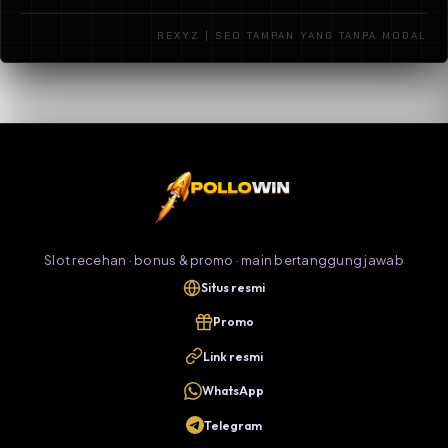
lalu ikuti panduan deposit dan promo di menu
REXYZ | SEO TAMPAN YANG TANPA MODAL
promosi. Untuk pertanyaan cepat bisa hubungi CS
lewat kanal resmi yang tercantum di situs.
Slot recehan · bonus & promo · main bertanggung jawab
Situs resmi
Promo
Link resmi
WhatsApp
Telegram