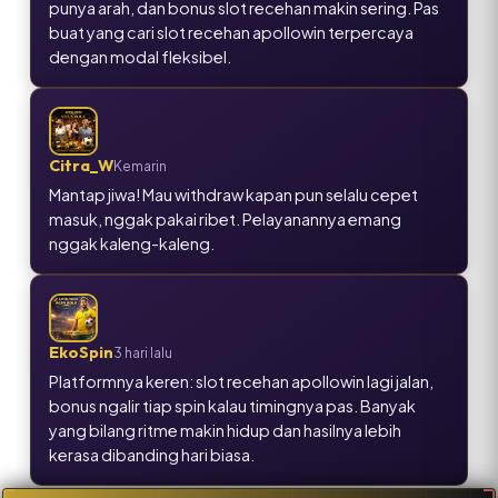
punya arah, dan bonus slot recehan makin sering. Pas
buat yang cari slot recehan apollowin terpercaya
dengan modal fleksibel.
Citra_W
Kemarin
Mantap jiwa! Mau withdraw kapan pun selalu cepet
masuk, nggak pakai ribet. Pelayanannya emang
nggak kaleng-kaleng.
EkoSpin
3 hari lalu
Platformnya keren: slot recehan apollowin lagi jalan,
bonus ngalir tiap spin kalau timingnya pas. Banyak
yang bilang ritme makin hidup dan hasilnya lebih
kerasa dibanding hari biasa.