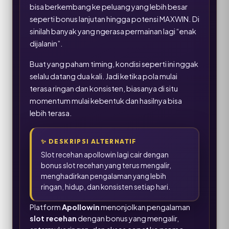
bisa berkembang ke peluang yang lebih besar
seperti bonus lanjutan hingga potensi MAXWIN. Di
sinilah banyak yang ngerasa permainan lagi “enak
dijalanin”.
Buat yang paham timing, kondisi seperti ini nggak
selalu datang dua kali. Jadi ketika pola mulai
terasa ringan dan konsisten, biasanya di situ
momentum mulai kebentuk dan hasilnya bisa
lebih terasa.
✨
DESKRIPSI ALTERNATIF
Slot recehan apollowin lagi cair dengan
bonus slot recehan yang terus mengalir,
menghadirkan pengalaman yang lebih
ringan, hidup, dan konsisten setiap hari.
Platform
Apollowin
menonjolkan pengalaman
slot recehan
dengan bonus yang mengalir,