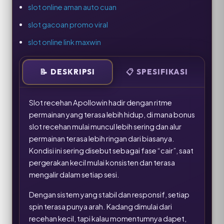
slot online aman auto cuan
slot gacoan promo viral
slot online link maxwin
📝
DESKRIPSI
📋
SPESIFIKASI
Slot recehan Apollowin hadir dengan ritme
permainan yang terasa lebih hidup, di mana bonus
slot recehan mulai muncul lebih sering dan alur
permainan terasa lebih ringan dari biasanya.
Kondisi ini sering disebut sebagai fase “cair”, saat
pergerakan kecil mulai konsisten dan terasa
mengalir dalam setiap sesi.
Dengan sistem yang stabil dan responsif, setiap
spin terasa punya arah. Kadang dimulai dari
recehan kecil, tapi kalau momentumnya dapet,