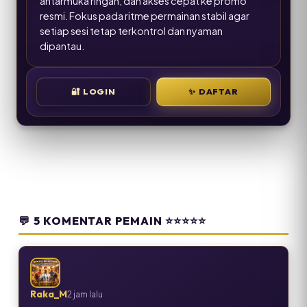
antarmuka ringan, dan akses cepat ke promo
resmi. Fokus pada ritme permainan stabil agar
setiap sesi tetap terkontrol dan nyaman
dipantau.
🎯
VARIAN JUDUL
🔐
LOGIN
✨
DAFTAR
🎰
slot recehan apollowin lagi panas – bonus recehan makin
💰
slot receh apollowin hari ini – cuan kecil jadi rutin
🎲
slot recehan apollowin lagi jalan – bonus ngalir tiap spin
⭐
slot recehan apollowin terbaru – ritme makin hidup
🔥
slot recehan apollowin viral – bonus makin sering muncul
💬
5 KOMENTAR PEMAIN
⭐⭐⭐⭐⭐
Raka_M
2 jam lalu