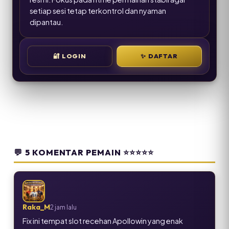
setiap sesi tetap terkontrol dan nyaman
dipantau.
🎯
VARIAN JUDUL
🔐
LOGIN
✨
DAFTAR
🎰
slot recehan apollowin lagi panas – bonus recehan makin
💰
slot receh apollowin hari ini – cuan kecil jadi rutin
🎲
slot recehan apollowin lagi jalan – bonus ngalir tiap spin
⭐
slot recehan apollowin terbaru – ritme makin hidup
🔥
slot recehan apollowin viral – bonus makin sering muncul
💬
5 KOMENTAR PEMAIN
⭐⭐⭐⭐⭐
Raka_M
2 jam lalu
Fix ini tempat slot recehan Apollowin yang enak