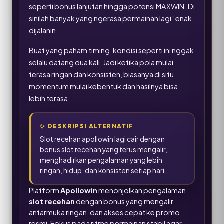
seperti bonus lanjutan hingga potensi MAXWIN. Di
sinilah banyak yang ngerasa permainan lagi “enak
dijalanin”.
Buat yang paham timing, kondisi seperti ini nggak
selalu datang dua kali. Jadi ketika pola mulai
terasa ringan dan konsisten, biasanya di situ
momentum mulai kebentuk dan hasilnya bisa
lebih terasa.
✨
DESKRIPSI ALTERNATIF
Slot recehan apollowin lagi cair dengan
bonus slot recehan yang terus mengalir,
menghadirkan pengalaman yang lebih
ringan, hidup, dan konsisten setiap hari.
Platform
Apollowin
menonjolkan pengalaman
slot recehan
dengan bonus yang mengalir,
antarmuka ringan, dan akses cepat ke promo
resmi. Fokus pada ritme permainan stabil agar