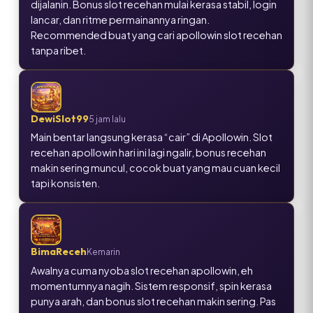
dijalanin. Bonus slot recehan mulai kerasa stabil, login
lancar, dan ritme permainannya ringan.
Recommended buat yang cari apollowin slot recehan
tanpa ribet.
DewiSlot99
5 jam lalu
Main bentar langsung kerasa “cair” di Apollowin. Slot
recehan apollowin hari ini lagi ngalir, bonus recehan
makin sering muncul, cocok buat yang mau cuan kecil
tapi konsisten.
BimaReceh
Kemarin
Awalnya cuma nyoba slot recehan apollowin, eh
momentumnya nagih. Sistem responsif, spin kerasa
punya arah, dan bonus slot recehan makin sering. Pas