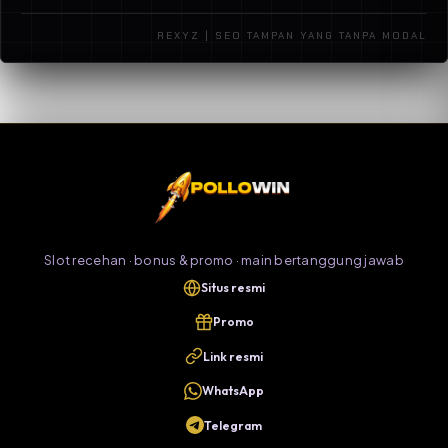
lalu ikuti panduan deposit dan promo di menu
REXYZ | SEO TAMPAN YANG TANPA MODAL
promosi. Untuk pertanyaan cepat bisa hubungi CS
lewat kanal resmi yang tercantum di situs.
Slot recehan · bonus & promo · main bertanggung jawab
Situs resmi
Promo
Link resmi
WhatsApp
Telegram