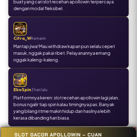
buat yang cari slot recehan apollowin terpercaya
dengan modal fleksibel.
Citra_W
Kemarin
Mantap jiwa! Mau withdraw kapan pun selalu cepet
masuk, nggak pakai ribet. Pelayanannya emang
nggak kaleng-kaleng.
EkoSpin
3 hari lalu
Platformnya keren: slot recehan apollowin lagi jalan,
bonus ngalir tiap spin kalau timingnya pas. Banyak
yang bilang ritme makin hidup dan hasilnya lebih
kerasa dibanding hari biasa.
SLOT GACOR APOLLOWIN – CUAN