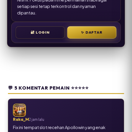
setiap sesi tetap terkontrol dan nyaman
dipantau.
🎯
VARIAN JUDUL
🔐
LOGIN
✨
DAFTAR
🎰
slot recehan apollowin lagi panas – bonus recehan makin
💰
slot receh apollowin hari ini – cuan kecil jadi rutin
🎲
slot recehan apollowin lagi jalan – bonus ngalir tiap spin
⭐
slot recehan apollowin terbaru – ritme makin hidup
🔥
slot recehan apollowin viral – bonus makin sering muncul
💬
5 KOMENTAR PEMAIN
⭐⭐⭐⭐⭐
Raka_M
2 jam lalu
Fix ini tempat slot recehan Apollowin yang enak