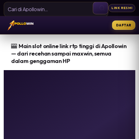
LINK RESMI
DAFTAR
🎰
Main slot online link rtp tinggi di Apollowin
— dari recehan sampai maxwin, semua
dalam genggaman HP