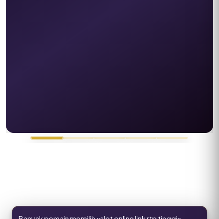
Bonus slot recehan makin cair — main ringan, ritme hidup.
DAFTAR SEKARANG
LOGIN
Banyak pemain memilih «slot online link rtp tinggi»