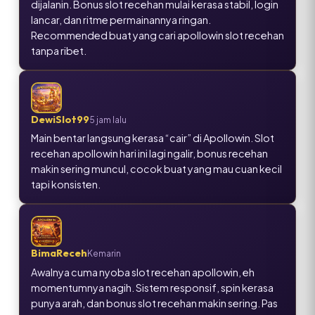
dijalanin. Bonus slot recehan mulai kerasa stabil, login
lancar, dan ritme permainannya ringan.
Recommended buat yang cari apollowin slot recehan
tanpa ribet.
DewiSlot99
5 jam lalu
Main bentar langsung kerasa “cair” di Apollowin. Slot
recehan apollowin hari ini lagi ngalir, bonus recehan
makin sering muncul, cocok buat yang mau cuan kecil
tapi konsisten.
BimaReceh
Kemarin
Awalnya cuma nyoba slot recehan apollowin, eh
momentumnya nagih. Sistem responsif, spin kerasa
punya arah, dan bonus slot recehan makin sering. Pas