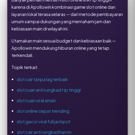
karena di Apollowin kombinasi game slot online dan
layanan lokal terasa selaras — dari metode pembayaran
umum sampai dukungan yang memahami jam dan
kebiasaan main di wilayah ini.
Utamakan main sesuai budget dan kebiasaan baik —
Apollowin mendukung hiburan online yang tetap
terkendali.
Topik terkait
slot cair tanpa lag terbaik
slot cuan anti rungkad rtp tinggi
slot cuan viral aman
slot online cepat trending
slot gacor viral full jackpot
slot cair anti rungkad hari ini