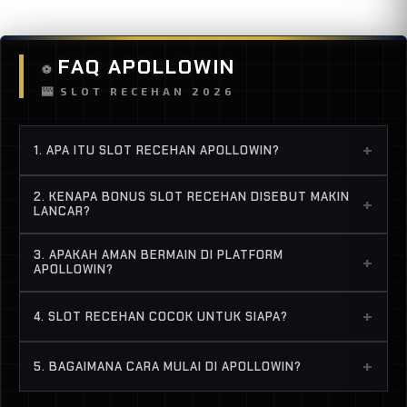
FAQ APOLLOWIN
⚽
🎰
SLOT RECEHAN 2026
+
1. APA ITU SLOT RECEHAN APOLLOWIN?
Slot recehan Apollowin mengacu pada pengalaman
2. KENAPA BONUS SLOT RECEHAN DISEBUT MAKIN
+
main dengan ritme ringan di mana bonus slot
LANCAR?
recehan dan hasil kecil bisa muncul lebih konsisten
Karena alur dan sistem yang responsif membuat
saat kondisi permainan sedang “cair”.
3. APAKAH AMAN BERMAIN DI PLATFORM
+
setiap sesi terasa punya arah—bonus recehan bisa
APOLLOWIN?
terasa lebih sering saat momentum sedang
Gunakan tautan resmi, jaga kredensial login, dan
terbentuk.
+
4. SLOT RECEHAN COCOK UNTUK SIAPA?
transaksi hanya lewat kanal yang disediakan situs.
Hindari membagikan OTP atau data sensitif ke
Cocok untuk pemain yang ingin mulai dari nominal
+
5. BAGAIMANA CARA MULAI DI APOLLOWIN?
pihak lain.
kecil, menjaga ritme main harian, atau menguji pola
permainan tanpa memaksakan deposit besar.
Buka halaman resmi, lakukan pendaftaran, login,