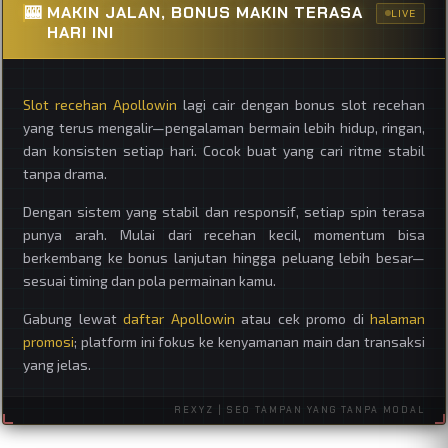
🎰
MAKIN JALAN, BONUS MAKIN TERASA
LIVE
HARI INI
Slot recehan Apollowin
lagi cair dengan bonus slot recehan
yang terus mengalir—pengalaman bermain lebih hidup, ringan,
dan konsisten setiap hari. Cocok buat yang cari ritme stabil
tanpa drama.
Dengan sistem yang stabil dan responsif, setiap spin terasa
punya arah. Mulai dari recehan kecil, momentum bisa
berkembang ke bonus lanjutan hingga peluang lebih besar—
sesuai timing dan pola permainan kamu.
Gabung lewat
daftar Apollowin
atau cek promo di
halaman
promosi
; platform ini fokus ke kenyamanan main dan transaksi
yang jelas.
REXYZ | SEO TAMPAN YANG TANPA MODAL