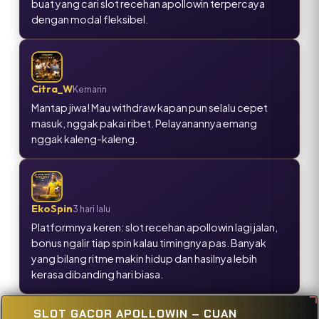
buat yang cari slot recehan apollowin terpercaya
dengan modal fleksibel.
Citra_W
Kemarin
Mantap jiwa! Mau withdraw kapan pun selalu cepet
masuk, nggak pakai ribet. Pelayanannya emang
nggak kaleng-kaleng.
EkoSpin
3 hari lalu
Platformnya keren: slot recehan apollowin lagi jalan,
bonus ngalir tiap spin kalau timingnya pas. Banyak
yang bilang ritme makin hidup dan hasilnya lebih
kerasa dibanding hari biasa.
SLOT GACOR APOLLOWIN – CUAN