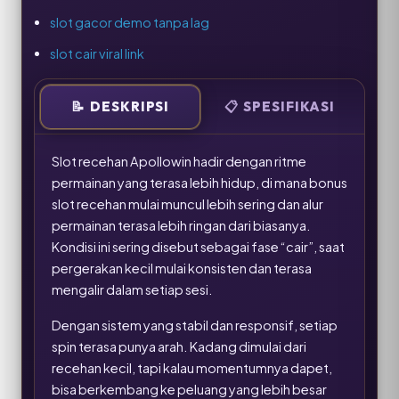
slot gacor demo tanpa lag
slot cair viral link
📝
DESKRIPSI
📋
SPESIFIKASI
Slot recehan Apollowin hadir dengan ritme
permainan yang terasa lebih hidup, di mana bonus
slot recehan mulai muncul lebih sering dan alur
permainan terasa lebih ringan dari biasanya.
Kondisi ini sering disebut sebagai fase “cair”, saat
pergerakan kecil mulai konsisten dan terasa
mengalir dalam setiap sesi.
Dengan sistem yang stabil dan responsif, setiap
spin terasa punya arah. Kadang dimulai dari
recehan kecil, tapi kalau momentumnya dapet,
bisa berkembang ke peluang yang lebih besar