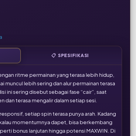
a
📋
SPESIFIKASI
engan ritme permainan yang terasa lebih hidup,
ai muncul lebih sering dan alur permainan terasa
si ini sering disebut sebagai fase “cair”, saat
n dan terasa mengalir dalam setiap sesi.
responsif, setiap spin terasa punya arah. Kadang
api kalau momentumnya dapet, bisa berkembang
perti bonus lanjutan hingga potensi MAXWIN. Di