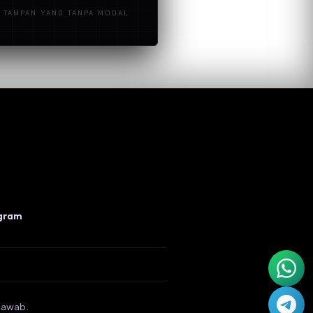
 TAMPAN YANG TANPA MODAL
gram
 jawab.