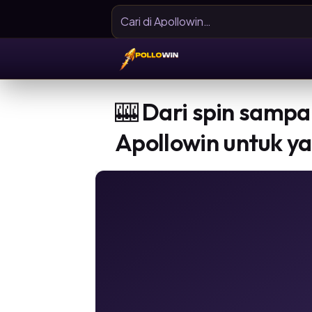
🎰
Dari spin sampai
Apollowin untuk ya