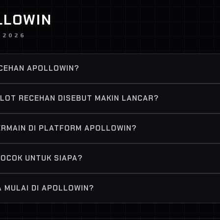
LLOWIN
 2026
RECEHAN APOLLOWIN?
in mengacu pada pengalaman main dengan ritme ringan di mana bon
SLOT RECEHAN DISEBUT MAKIN LANCAR?
l lebih konsisten saat kondisi permainan sedang “cair”.
em yang responsif membuat setiap sesi terasa punya arah—bonus rec
ERMAIN DI PLATFORM APOLLOWIN?
m sedang terbentuk.
 jaga kredensial login, dan transaksi hanya lewat kanal yang disediak
COCOK UNTUK SIAPA?
ata sensitif ke pihak lain.
ng ingin mulai dari nominal kecil, menjaga ritme main harian, atau 
A MULAI DI APOLLOWIN?
posit besar.
akukan pendaftaran, login, lalu ikuti panduan deposit dan promo di