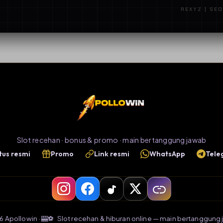
 hubungi CS lewat kanal resmi yang tercantum di situs.
REXYZ | SEO
Slot recehan · bonus & promo · main bertanggung jawab
tus resmi
Promo
Link resmi
WhatsApp
Tele
6 Apollowin ·
🎰⚽
Slot recehan & hiburan online — main bertanggung