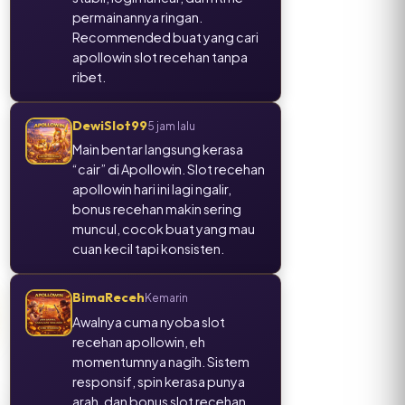
permainannya ringan.
Recommended buat yang cari
apollowin slot recehan tanpa
ribet.
DewiSlot99
5 jam lalu
Main bentar langsung kerasa
“cair” di Apollowin. Slot recehan
apollowin hari ini lagi ngalir,
bonus recehan makin sering
muncul, cocok buat yang mau
cuan kecil tapi konsisten.
BimaReceh
Kemarin
Awalnya cuma nyoba slot
recehan apollowin, eh
momentumnya nagih. Sistem
responsif, spin kerasa punya
arah, dan bonus slot recehan