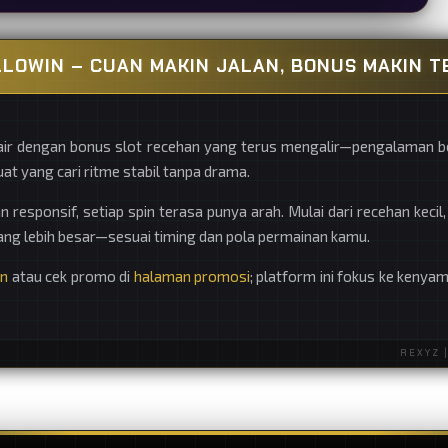
panas – bonus recehan makin deras
cuan kecil jadi rutin
LOWIN – CUAN MAKIN JALAN, BONUS MAKIN TE
an – bonus ngalir tiap spin
u – ritme makin hidup
air dengan bonus slot recehan yang terus mengalir—pengalaman ber
– bonus makin sering muncul
uat yang cari ritme stabil tanpa drama.
n responsif, setiap spin terasa punya arah. Mulai dari recehan ke
uang lebih besar—sesuai timing dan pola permainan kamu.
in
atau cek promo di
halaman promosi
; platform ini fokus ke keny
REXYZ 