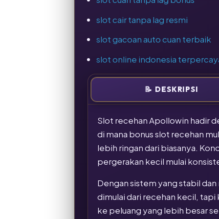
slot cair tanpa lag resmi
slot gacoan auto cuan terbaik
slot online indonesia terpercay
📝
DESKRIPSI
Slot recehan Apollowin hadir d
di mana bonus slot recehan mul
lebih ringan dari biasanya. Kondi
pergerakan kecil mulai konsiste
Dengan sistem yang stabil dan 
dimulai dari recehan kecil, t
ke peluang yang lebih besar se