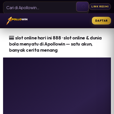
LINK RESMI
DAFTAR
🎰
slot online hari ini 888 · slot online & dunia
bola menyatu di Apollowin — satu akun,
banyak cerita menang