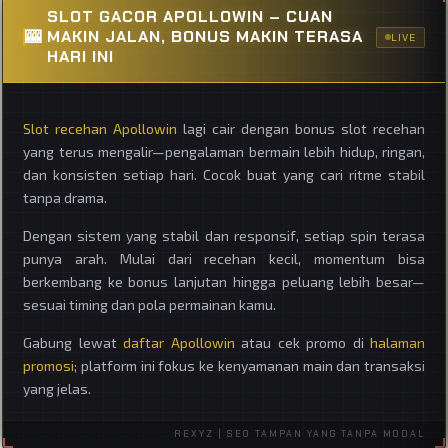
SLOT GACOR APOLLOWIN – CUAN
🎰
MAKIN JALAN, BONUS MAKIN TERASA
LIVE
HARI INI
Slot recehan Apollowin
lagi cair dengan bonus slot recehan
yang terus mengalir—pengalaman bermain lebih hidup, ringan,
dan konsisten setiap hari. Cocok buat yang cari ritme stabil
tanpa drama.
Dengan sistem yang stabil dan responsif, setiap spin terasa
punya arah. Mulai dari recehan kecil, momentum bisa
berkembang ke bonus lanjutan hingga peluang lebih besar—
sesuai timing dan pola permainan kamu.
Gabung lewat
daftar Apollowin
atau cek promo di
halaman
promosi
; platform ini fokus ke kenyamanan main dan transaksi
yang jelas.
REXYZ | SEO TAMPAN YANG TANPA MODAL