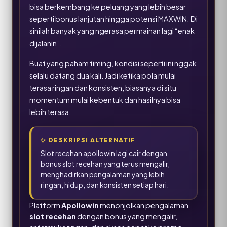
bisa berkembang ke peluang yang lebih besar
seperti bonus lanjutan hingga potensi MAXWIN. Di
sinilah banyak yang ngerasa permainan lagi “enak
dijalanin”.
Buat yang paham timing, kondisi seperti ini nggak
selalu datang dua kali. Jadi ketika pola mulai
terasa ringan dan konsisten, biasanya di situ
momentum mulai kebentuk dan hasilnya bisa
lebih terasa.
✨
DESKRIPSI ALTERNATIF
Slot recehan apollowin lagi cair dengan
bonus slot recehan yang terus mengalir,
menghadirkan pengalaman yang lebih
ringan, hidup, dan konsisten setiap hari.
Platform
Apollowin
menonjolkan pengalaman
slot recehan
dengan bonus yang mengalir,