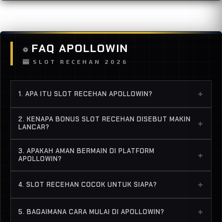
FAQ APOLLOWIN
⚽
🎰
SLOT RECEHAN 2026
+
1. APA ITU SLOT RECEHAN APOLLOWIN?
Slot recehan Apollowin mengacu pada pengalaman
2. KENAPA BONUS SLOT RECEHAN DISEBUT MAKIN
+
main dengan ritme ringan di mana bonus slot
LANCAR?
recehan dan hasil kecil bisa muncul lebih konsisten
Karena alur dan sistem yang responsif membuat
saat kondisi permainan sedang “cair”.
3. APAKAH AMAN BERMAIN DI PLATFORM
+
setiap sesi terasa punya arah—bonus recehan bisa
APOLLOWIN?
terasa lebih sering saat momentum sedang
Gunakan tautan resmi, jaga kredensial login, dan
terbentuk.
+
4. SLOT RECEHAN COCOK UNTUK SIAPA?
transaksi hanya lewat kanal yang disediakan situs.
Hindari membagikan OTP atau data sensitif ke
Cocok untuk pemain yang ingin mulai dari nominal
+
5. BAGAIMANA CARA MULAI DI APOLLOWIN?
pihak lain.
kecil, menjaga ritme main harian, atau menguji pola