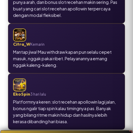
punya arah, dan bonus slot recehan makin sering. Pas
buat yang cari slot recehan apollowin terpercaya
dengan modal fleksibel.
Citra_W
Kemarin
Mantap jiwa! Mau withdraw kapan pun selalu cepet
masuk, nggak pakai ribet. Pelayanannya emang
nggak kaleng-kaleng.
EkoSpin
3 hari lalu
Platformnya keren: slot recehan apollowin lagi jalan,
bonus ngalir tiap spin kalau timingnya pas. Banyak
yang bilang ritme makin hidup dan hasilnya lebih
kerasa dibanding hari biasa.