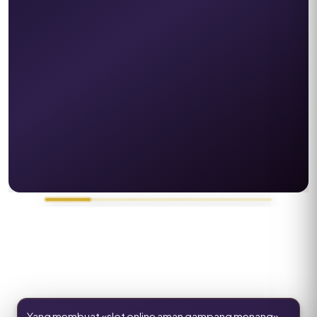
Bonus slot recehan makin cair — main ringan, ritme hidup.
DAFTAR SEKARANG
LOGIN
Yang membuat «slot online aman gampang menang»