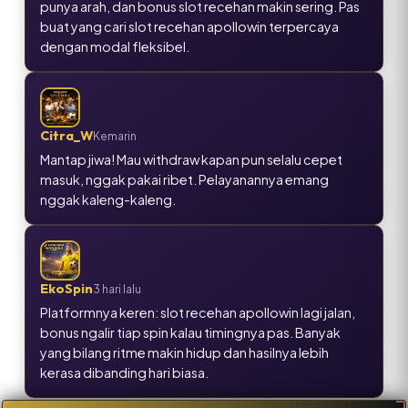
punya arah, dan bonus slot recehan makin sering. Pas
buat yang cari slot recehan apollowin terpercaya
dengan modal fleksibel.
Citra_W
Kemarin
Mantap jiwa! Mau withdraw kapan pun selalu cepet
masuk, nggak pakai ribet. Pelayanannya emang
nggak kaleng-kaleng.
EkoSpin
3 hari lalu
Platformnya keren: slot recehan apollowin lagi jalan,
bonus ngalir tiap spin kalau timingnya pas. Banyak
yang bilang ritme makin hidup dan hasilnya lebih
kerasa dibanding hari biasa.