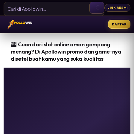
LINK RESMI
DAFTAR
🎰
Cuan dari slot online aman gampang
menang? Di Apollowin promo dan game-nya
disetel buat kamu yang suka kualitas