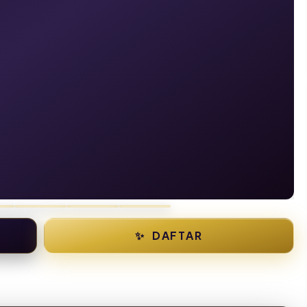
✨
DAFTAR