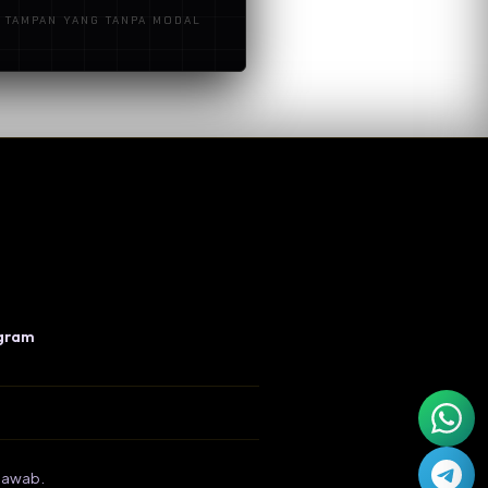
 TAMPAN YANG TANPA MODAL
gram
 jawab.