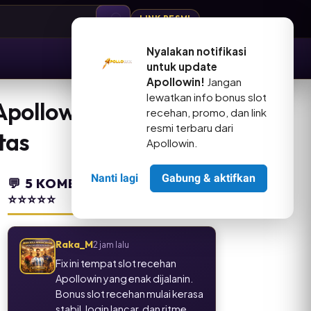
LINK RESMI
Nyalakan notifikasi
MASUK
DAFTAR
untuk update
Apollowin!
Jangan
lewatkan info bonus slot
 Apollowin promo
recehan, promo, dan link
resmi terbaru dari
tas
Apollowin.
Nanti lagi
Gabung & aktifkan
💬
5 KOMENTAR PEMAIN
⭐⭐⭐⭐⭐
Raka_M
2 jam lalu
Fix ini tempat slot recehan
Apollowin yang enak dijalanin.
Bonus slot recehan mulai kerasa
stabil, login lancar, dan ritme