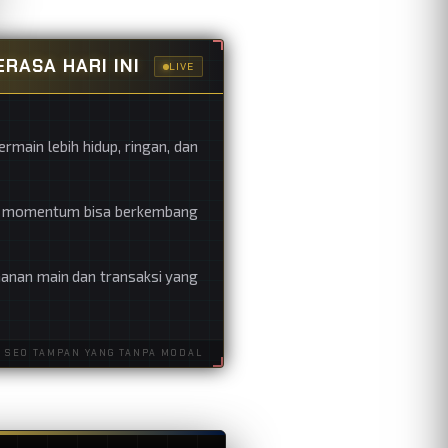
RASA HARI INI
LIVE
main lebih hidup, ringan, dan
cil, momentum bisa berkembang
amanan main dan transaksi yang
| SEO TAMPAN YANG TANPA MODAL