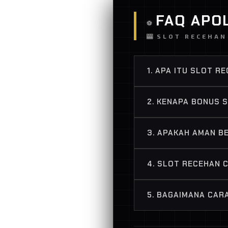
FAQ APO
⚽
🎰
SLOT RECEHAN
1. APA ITU SLOT 
Slot recehan Apollow
2. KENAPA BONUS 
hasil kecil bisa muncu
Karena alur dan sist
3. APAKAH AMAN B
sering saat momentu
Gunakan tautan resmi,
4. SLOT RECEHAN 
membagikan OTP atau d
Cocok untuk pemain ya
5. BAGAIMANA CAR
tanpa memaksakan de
Buka halaman resmi, l