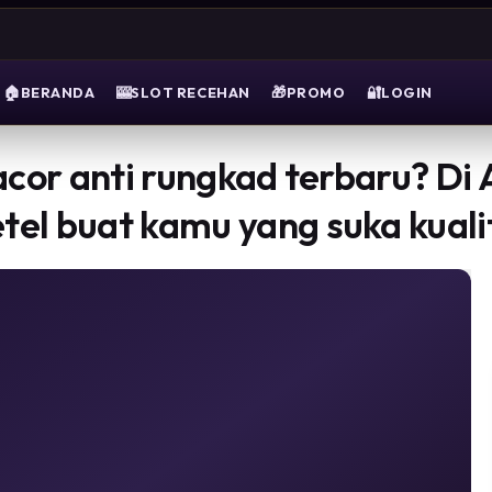
🏠
🎰
🎁
🔐
BERANDA
SLOT RECEHAN
PROMO
LOGIN
gacor anti rungkad terbaru? Di
tel buat kamu yang suka kuali