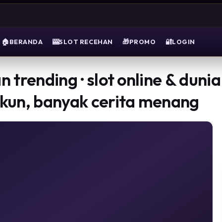
🏠
🎰
🎁
🔐
BERANDA
SLOT RECEHAN
PROMO
LOGIN
 trending · slot online & duni
akun, banyak cerita menang