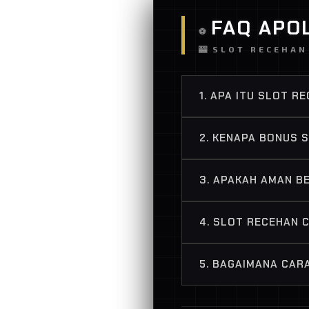
FAQ APO
⚽
🎰
SLOT RECEHAN
1. APA ITU SLOT 
Slot recehan Apollow
2. KENAPA BONUS 
hasil kecil bisa muncu
Karena alur dan sist
3. APAKAH AMAN B
sering saat momentu
Gunakan tautan resmi,
4. SLOT RECEHAN 
membagikan OTP atau d
Cocok untuk pemain ya
5. BAGAIMANA CAR
tanpa memaksakan de
Buka halaman resmi, l