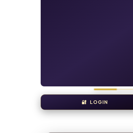
🔐
LOGIN