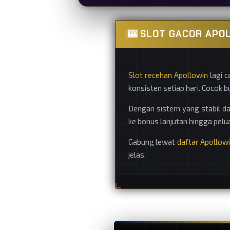
🎰
slot recehan apollowin lagi 
💰
slot receh apollowin hari ini – 
🎰
SLOT GACOR APOL
🎲
slot recehan apollowin lagi jal
⭐
slot recehan apollowin terbar
Slot recehan Apollowin
lagi c
🔥
slot recehan apollowin viral 
konsisten setiap hari. Cocok b
Dengan sistem yang stabil da
ke bonus lanjutan hingga pel
Gabung lewat
daftar Apollow
jelas.