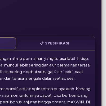
📋
SPESIFIKASI
engan ritme permainan yang terasa lebih hidup,
ai muncul lebih sering dan alur permainan terasa
si ini sering disebut sebagai fase “cair”, saat
n dan terasa mengalir dalam setiap sesi.
responsif, setiap spin terasa punya arah. Kadang
api kalau momentumnya dapet, bisa berkembang
perti bonus lanjutan hingga potensi MAXWIN. Di