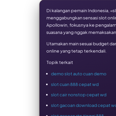
Di kalangan pemain Indonesia, «sl
menggabungkan sensasi slot onlin
Apollowin, fokusnya ke pengalaman
suasana yang nggak memaksaka
Utamakan main sesuai budget da
online yang tetap terkendali.
Topik terkait
demo slot auto cuan demo
slot cuan 888 cepat wd
slot cair nonstop cepat wd
slot gacoan download cepat w
slot gacoan rtp tinggi 888