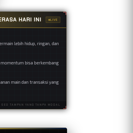
RASA HARI INI
LIVE
main lebih hidup, ringan, dan
cil, momentum bisa berkembang
amanan main dan transaksi yang
| SEO TAMPAN YANG TANPA MODAL