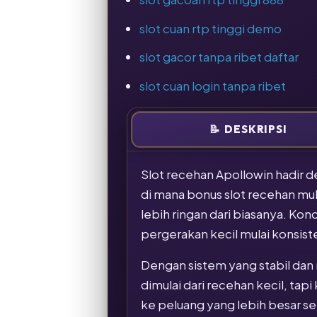
slot cuan rtp tinggi demo
slot gacor tanpa ribet daftar
slot cuan login tanpa ribet
📝
DESKRIPSI
Slot recehan Apollowin hadir d
di mana bonus slot recehan mul
lebih ringan dari biasanya. Kondi
pergerakan kecil mulai konsiste
Dengan sistem yang stabil dan 
dimulai dari recehan kecil, t
ke peluang yang lebih besar se