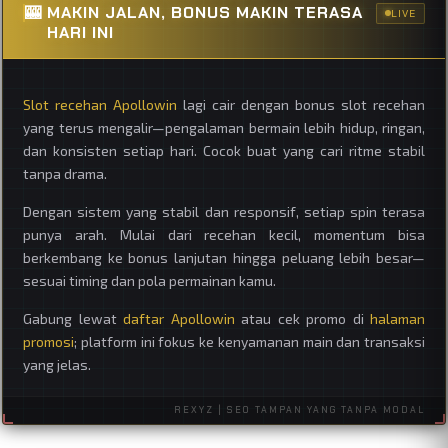
🎰
MAKIN JALAN, BONUS MAKIN TERASA
LIVE
HARI INI
Slot recehan Apollowin
lagi cair dengan bonus slot recehan
yang terus mengalir—pengalaman bermain lebih hidup, ringan,
dan konsisten setiap hari. Cocok buat yang cari ritme stabil
tanpa drama.
Dengan sistem yang stabil dan responsif, setiap spin terasa
punya arah. Mulai dari recehan kecil, momentum bisa
berkembang ke bonus lanjutan hingga peluang lebih besar—
sesuai timing dan pola permainan kamu.
Gabung lewat
daftar Apollowin
atau cek promo di
halaman
promosi
; platform ini fokus ke kenyamanan main dan transaksi
yang jelas.
REXYZ | SEO TAMPAN YANG TANPA MODAL