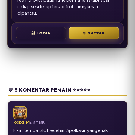
setiap sesi tetap terkontrol dan nyaman
dipantau.
🎯
VARIAN JUDUL
🔐
LOGIN
✨
DAFTAR
🎰
slot recehan apollowin lagi panas – bonus recehan makin
💰
slot receh apollowin hari ini – cuan kecil jadi rutin
🎲
slot recehan apollowin lagi jalan – bonus ngalir tiap spin
⭐
slot recehan apollowin terbaru – ritme makin hidup
🔥
slot recehan apollowin viral – bonus makin sering muncul
💬
5 KOMENTAR PEMAIN
⭐⭐⭐⭐⭐
Raka_M
2 jam lalu
Fix ini tempat slot recehan Apollowin yang enak