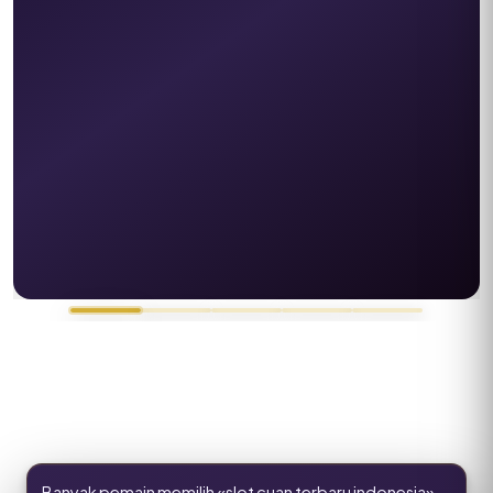
Bonus slot recehan makin cair — main ringan, ritme hidup.
DAFTAR SEKARANG
LOGIN
Banyak pemain memilih «slot cuan terbaru indonesia»