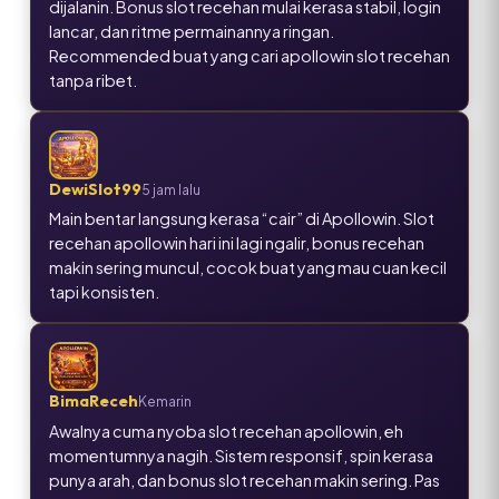
dijalanin. Bonus slot recehan mulai kerasa stabil, login
lancar, dan ritme permainannya ringan.
Recommended buat yang cari apollowin slot recehan
tanpa ribet.
DewiSlot99
5 jam lalu
Main bentar langsung kerasa “cair” di Apollowin. Slot
recehan apollowin hari ini lagi ngalir, bonus recehan
makin sering muncul, cocok buat yang mau cuan kecil
tapi konsisten.
BimaReceh
Kemarin
Awalnya cuma nyoba slot recehan apollowin, eh
momentumnya nagih. Sistem responsif, spin kerasa
punya arah, dan bonus slot recehan makin sering. Pas