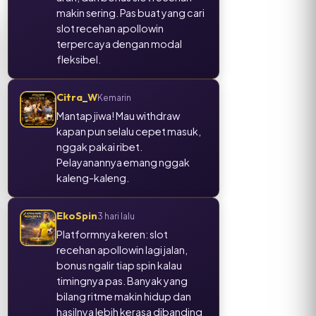
makin sering. Pas buat yang cari
slot recehan apollowin
terpercaya dengan modal
fleksibel.
Citra_W
Kemarin
Mantap jiwa! Mau withdraw
kapan pun selalu cepet masuk,
nggak pakai ribet.
Pelayanannya emang nggak
kaleng-kaleng.
EkoSpin
3 hari lalu
Platformnya keren: slot
recehan apollowin lagi jalan,
bonus ngalir tiap spin kalau
timingnya pas. Banyak yang
bilang ritme makin hidup dan
hasilnya lebih kerasa dibanding