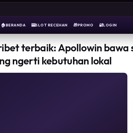
🏠
🎰
🎁
🔐
BERANDA
SLOT RECEHAN
PROMO
LOGIN
ribet terbaik: Apollowin bawa 
g ngerti kebutuhan lokal