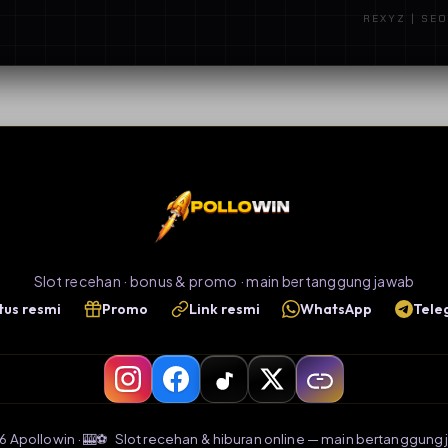
 hubungi CS lewat kanal resmi yang tercantum di situs.
REXYZ | SEO
Slot recehan · bonus & promo · main bertanggung jawab
tus resmi
Promo
Link resmi
WhatsApp
Tele
6 Apollowin ·
🎰⚽
Slot recehan & hiburan online — main bertanggung