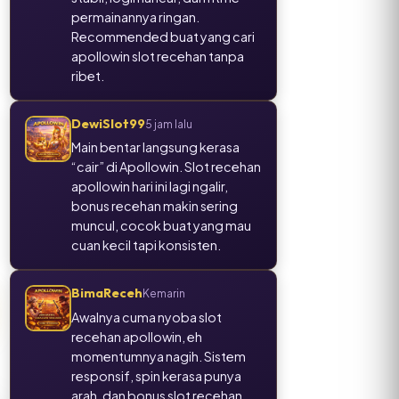
permainannya ringan.
Recommended buat yang cari
apollowin slot recehan tanpa
ribet.
DewiSlot99
5 jam lalu
Main bentar langsung kerasa
“cair” di Apollowin. Slot recehan
apollowin hari ini lagi ngalir,
bonus recehan makin sering
muncul, cocok buat yang mau
cuan kecil tapi konsisten.
BimaReceh
Kemarin
Awalnya cuma nyoba slot
recehan apollowin, eh
momentumnya nagih. Sistem
responsif, spin kerasa punya
arah, dan bonus slot recehan