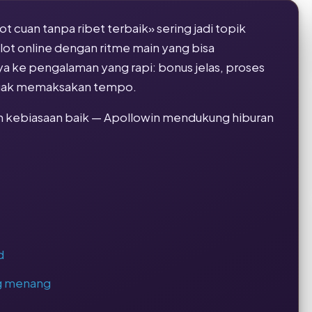
t cuan tanpa ribet terbaik» sering jadi topik
ot online dengan ritme main yang bisa
ya ke pengalaman yang rapi: bonus jelas, proses
nggak memaksakan tempo.
n kebiasaan baik — Apollowin mendukung hiburan
d
ng menang