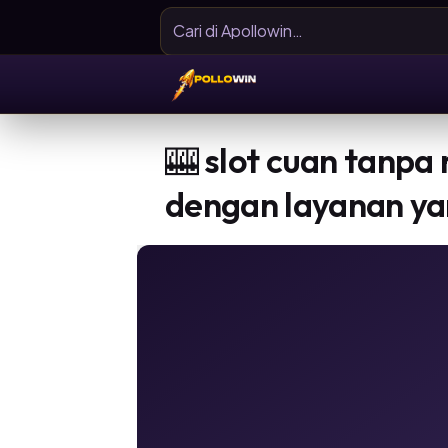
🎰
slot cuan tanpa 
dengan layanan yan