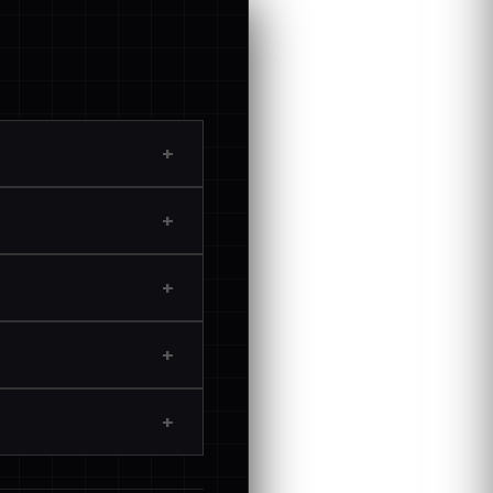
+
us slot recehan dan
+
ehan bisa terasa lebih
+
an situs. Hindari
+
menguji pola permainan
+
 menu promosi. Untuk