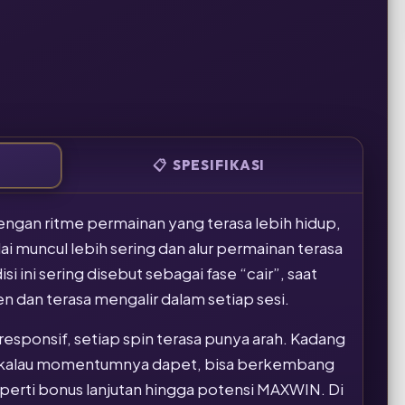
📋
SPESIFIKASI
engan ritme permainan yang terasa lebih hidup,
ai muncul lebih sering dan alur permainan terasa
si ini sering disebut sebagai fase “cair”, saat
n dan terasa mengalir dalam setiap sesi.
responsif, setiap spin terasa punya arah. Kadang
api kalau momentumnya dapet, bisa berkembang
perti bonus lanjutan hingga potensi MAXWIN. Di