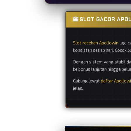
🎰
slot recehan apollowin lagi 
💰
slot receh apollowin hari ini – 
🎰
SLOT GACOR APOL
🎲
slot recehan apollowin lagi jal
⭐
slot recehan apollowin terbar
Slot recehan Apollowin
lagi c
🔥
slot recehan apollowin viral 
konsisten setiap hari. Cocok b
Dengan sistem yang stabil da
ke bonus lanjutan hingga pel
Gabung lewat
daftar Apollow
jelas.