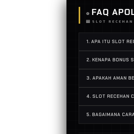
FAQ APO
⚽
🎰
SLOT RECEHAN
1. APA ITU SLOT 
Slot recehan Apollow
2. KENAPA BONUS 
hasil kecil bisa muncu
Karena alur dan sist
3. APAKAH AMAN B
sering saat momentu
Gunakan tautan resmi,
4. SLOT RECEHAN 
membagikan OTP atau d
Cocok untuk pemain ya
5. BAGAIMANA CAR
tanpa memaksakan de
Buka halaman resmi, l