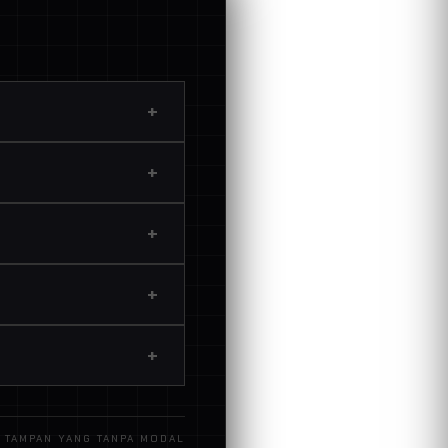
+
us slot recehan dan
+
ehan bisa terasa lebih
+
an situs. Hindari
+
menguji pola permainan
+
 menu promosi. Untuk
 TAMPAN YANG TANPA MODAL