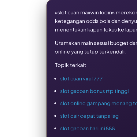
«slot cuan maxwin login» merekon
ketegangan odds bola dan denyut 
menentukan kapan fokus ke lapan
Utamakan main sesuai budget da
online yang tetap terkendali.
Topik terkait
slot cuan viral 777
slot gacoan bonus rtp tinggi
slot online gampang menang t
slot cair cepat tanpa lag
slot gacoan hari ini 888