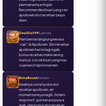
permainannya ringan.
Recommended buat yang cari
apollowin slot recehan tanpa
ribet.
DewiSlot99
5 jam lalu
Main bentar langsung kerasa
“cair” di Apollowin. Slot recehan
apollowin hari ini lagi ngalir,
bonus recehan makin sering
muncul, cocok buat yang mau
cuan kecil tapi konsisten.
BimaReceh
Kemarin
Awalnya cuma nyoba slot
recehan apollowin, eh
momentumnya nagih. Sistem
responsif, spin kerasa punya
arah, dan bonus slot recehan