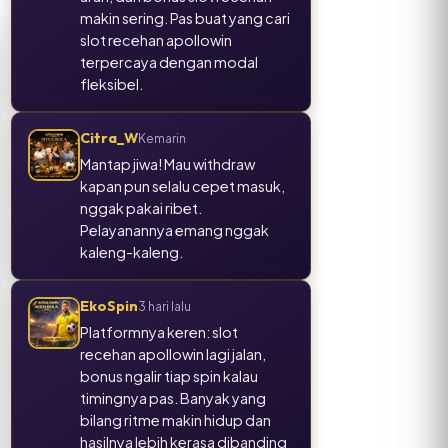
makin sering. Pas buat yang cari
slot recehan apollowin
terpercaya dengan modal
fleksibel.
Citra_W
Kemarin
Mantap jiwa! Mau withdraw
kapan pun selalu cepet masuk,
nggak pakai ribet.
Pelayanannya emang nggak
kaleng-kaleng.
EkoSpin
3 hari lalu
Platformnya keren: slot
recehan apollowin lagi jalan,
bonus ngalir tiap spin kalau
timingnya pas. Banyak yang
bilang ritme makin hidup dan
hasilnya lebih kerasa dibanding