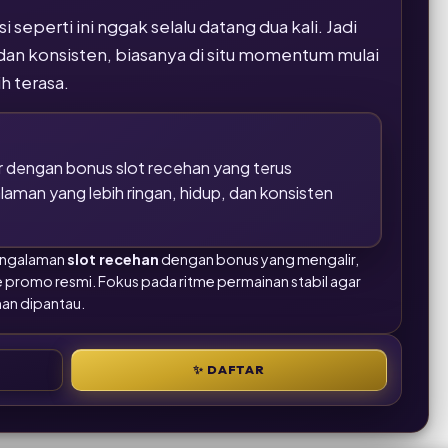
seperti ini nggak selalu datang dua kali. Jadi
n dan konsisten, biasanya di situ momentum mulai
h terasa.
ir dengan bonus slot recehan yang terus
aman yang lebih ringan, hidup, dan konsisten
engalaman
slot recehan
dengan bonus yang mengalir,
e promo resmi. Fokus pada ritme permainan stabil agar
man dipantau.
✨
DAFTAR
panas – bonus recehan makin deras