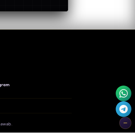
gram
 jawab.