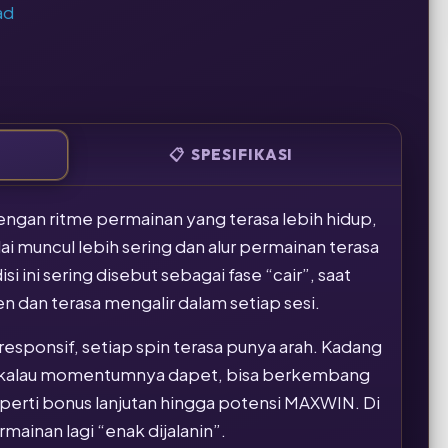
ad
📋
SPESIFIKASI
engan ritme permainan yang terasa lebih hidup,
ai muncul lebih sering dan alur permainan terasa
si ini sering disebut sebagai fase “cair”, saat
n dan terasa mengalir dalam setiap sesi.
responsif, setiap spin terasa punya arah. Kadang
api kalau momentumnya dapet, bisa berkembang
perti bonus lanjutan hingga potensi MAXWIN. Di
mainan lagi “enak dijalanin”.