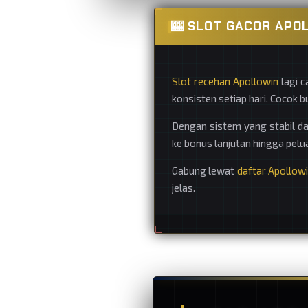
💰
slot receh apollowin hari ini – 
🎰
SLOT GACOR APOL
🎲
slot recehan apollowin lagi jal
⭐
slot recehan apollowin terbar
Slot recehan Apollowin
lagi c
🔥
slot recehan apollowin viral 
konsisten setiap hari. Cocok b
Dengan sistem yang stabil da
ke bonus lanjutan hingga pel
Gabung lewat
daftar Apollow
jelas.