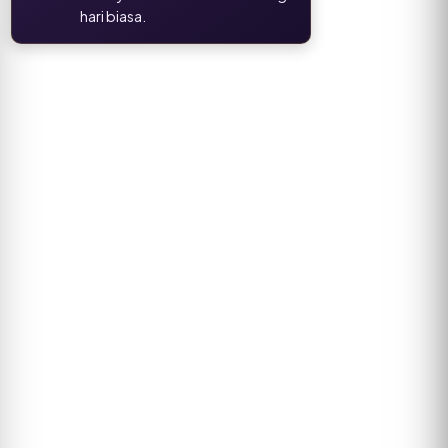
hari biasa.