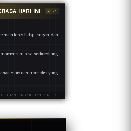
RASA HARI INI
LIVE
main lebih hidup, ringan, dan
cil, momentum bisa berkembang
amanan main dan transaksi yang
| SEO TAMPAN YANG TANPA MODAL