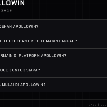
LLOWIN
 2026
RECEHAN APOLLOWIN?
in mengacu pada pengalaman main dengan ritme ringan di mana bon
SLOT RECEHAN DISEBUT MAKIN LANCAR?
l lebih konsisten saat kondisi permainan sedang “cair”.
em yang responsif membuat setiap sesi terasa punya arah—bonus rec
ERMAIN DI PLATFORM APOLLOWIN?
m sedang terbentuk.
 jaga kredensial login, dan transaksi hanya lewat kanal yang disediak
COCOK UNTUK SIAPA?
ata sensitif ke pihak lain.
ng ingin mulai dari nominal kecil, menjaga ritme main harian, atau 
A MULAI DI APOLLOWIN?
posit besar.
akukan pendaftaran, login, lalu ikuti panduan deposit dan promo di
 hubungi CS lewat kanal resmi yang tercantum di situs.
REXYZ | SEO