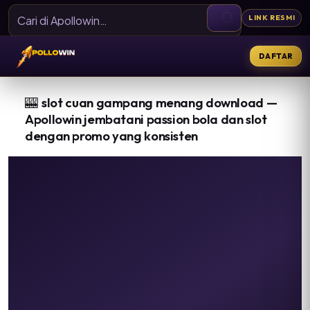
LINK RESMI
DAFTAR
🎰
slot cuan gampang menang download —
Apollowin jembatani passion bola dan slot
dengan promo yang konsisten