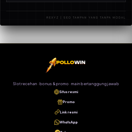
permainan tanpa memaksakan deposit besar.
Buka halaman resmi, lakukan pendaftaran, login,
lalu ikuti panduan deposit dan promo di menu
REXYZ | SEO TAMPAN YANG TANPA MODAL
promosi. Untuk pertanyaan cepat bisa hubungi CS
lewat kanal resmi yang tercantum di situs.
Slot recehan · bonus & promo · main bertanggung jawab
Situs resmi
Promo
Link resmi
WhatsApp