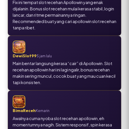
Fix ini tempat slot recehan Apollowin yang enak
dijalanin. Bonus slot recehan mulai kerasa stabil, login
lancar, dan ritme permainannya ringan.
Recommended buat yang cari apollowin slot recehan
tanpa ribet.
DewiSlot99
5 jam lalu
Main bentar langsung kerasa “cair” di Apollowin. Slot
recehan apollowin hari ini lagi ngalir, bonus recehan
makin sering muncul, cocok buat yang mau cuan kecil
tapi konsisten.
BimaReceh
Kemarin
Awalnya cuma nyoba slot recehan apollowin, eh
momentumnya nagih. Sistem responsif, spin kerasa