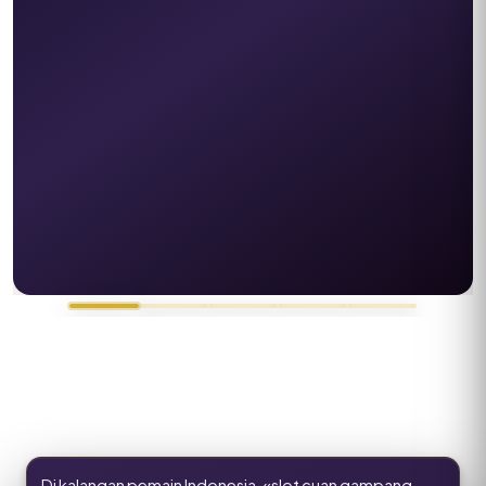
Bonus slot recehan makin cair — main ringan, ritme hidup.
DAFTAR SEKARANG
LOGIN
Di kalangan pemain Indonesia, «slot cuan gampang