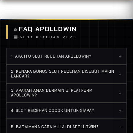
FAQ APOLLOWIN
⚽
🎰
SLOT RECEHAN 2026
+
1. APA ITU SLOT RECEHAN APOLLOWIN?
Slot recehan Apollowin mengacu pada pengalaman
2. KENAPA BONUS SLOT RECEHAN DISEBUT MAKIN
+
main dengan ritme ringan di mana bonus slot
LANCAR?
recehan dan hasil kecil bisa muncul lebih konsisten
Karena alur dan sistem yang responsif membuat
saat kondisi permainan sedang “cair”.
3. APAKAH AMAN BERMAIN DI PLATFORM
+
setiap sesi terasa punya arah—bonus recehan bisa
APOLLOWIN?
terasa lebih sering saat momentum sedang
Gunakan tautan resmi, jaga kredensial login, dan
terbentuk.
+
4. SLOT RECEHAN COCOK UNTUK SIAPA?
transaksi hanya lewat kanal yang disediakan situs.
Hindari membagikan OTP atau data sensitif ke
Cocok untuk pemain yang ingin mulai dari nominal
+
5. BAGAIMANA CARA MULAI DI APOLLOWIN?
pihak lain.
kecil, menjaga ritme main harian, atau menguji pola