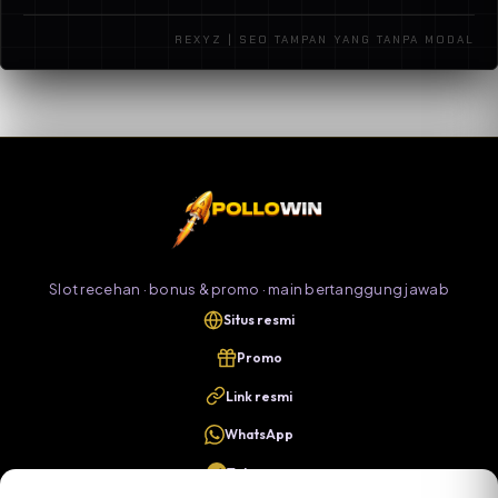
lalu ikuti panduan deposit dan promo di menu
REXYZ | SEO TAMPAN YANG TANPA MODAL
promosi. Untuk pertanyaan cepat bisa hubungi CS
lewat kanal resmi yang tercantum di situs.
Slot recehan · bonus & promo · main bertanggung jawab
Situs resmi
Promo
Link resmi
WhatsApp
Telegram