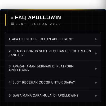
FAQ APOLLOWIN
⚽
🎰
SLOT RECEHAN 2026
+
1. APA ITU SLOT RECEHAN APOLLOWIN?
Slot recehan Apollowin mengacu pada pengalaman
2. KENAPA BONUS SLOT RECEHAN DISEBUT MAKIN
+
main dengan ritme ringan di mana bonus slot
LANCAR?
recehan dan hasil kecil bisa muncul lebih konsisten
Karena alur dan sistem yang responsif membuat
saat kondisi permainan sedang “cair”.
3. APAKAH AMAN BERMAIN DI PLATFORM
+
setiap sesi terasa punya arah—bonus recehan bisa
APOLLOWIN?
terasa lebih sering saat momentum sedang
Gunakan tautan resmi, jaga kredensial login, dan
terbentuk.
+
4. SLOT RECEHAN COCOK UNTUK SIAPA?
transaksi hanya lewat kanal yang disediakan situs.
Hindari membagikan OTP atau data sensitif ke
Cocok untuk pemain yang ingin mulai dari nominal
+
5. BAGAIMANA CARA MULAI DI APOLLOWIN?
pihak lain.
kecil, menjaga ritme main harian, atau menguji pola
permainan tanpa memaksakan deposit besar.
Buka halaman resmi, lakukan pendaftaran, login,