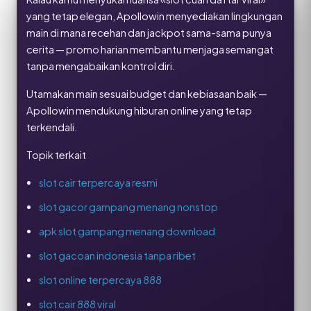
yang tetap elegan, Apollowin menyediakan lingkungan
main di mana recehan dan jackpot sama-sama punya
cerita — promo harian membantu menjaga semangat
tanpa mengabaikan kontrol diri.
Utamakan main sesuai budget dan kebiasaan baik —
Apollowin mendukung hiburan online yang tetap
terkendali.
Topik terkait
slot cair terpercaya resmi
slot gacor gampang menang nonstop
apk slot gampang menang download
slot gacoan indonesia tanpa ribet
slot online terpercaya 888
slot cair 888 viral