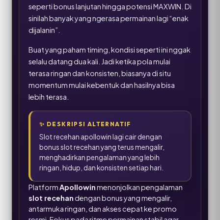
seperti bonus lanjutan hingga potensi MAXWIN. Di
sinilah banyak yang ngerasa permainan lagi “enak
dijalanin”.
Buat yang paham timing, kondisi seperti ini nggak
selalu datang dua kali. Jadi ketika pola mulai
terasa ringan dan konsisten, biasanya di situ
momentum mulai kebentuk dan hasilnya bisa
lebih terasa.
✨
DESKRIPSI ALTERNATIF
Slot recehan apollowin lagi cair dengan
bonus slot recehan yang terus mengalir,
menghadirkan pengalaman yang lebih
ringan, hidup, dan konsisten setiap hari.
Platform
Apollowin
menonjolkan pengalaman
slot recehan
dengan bonus yang mengalir,
antarmuka ringan, dan akses cepat ke promo
resmi. Fokus pada ritme permainan stabil agar