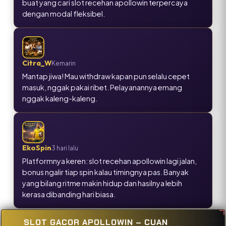
buat yang cari slot recehan apollowin terpercaya
dengan modal fleksibel.
Citra_W
Kemarin
Mantap jiwa! Mau withdraw kapan pun selalu cepet
masuk, nggak pakai ribet. Pelayanannya emang
nggak kaleng-kaleng.
EkoSpin
3 hari lalu
Platformnya keren: slot recehan apollowin lagi jalan,
bonus ngalir tiap spin kalau timingnya pas. Banyak
yang bilang ritme makin hidup dan hasilnya lebih
kerasa dibanding hari biasa.
SLOT GACOR APOLLOWIN – CUAN