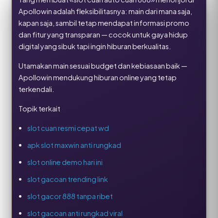
Apollowin adalah fleksibilitasnya: main dari mana saja,
kapan saja, sambil tetap mendapat informasi promo
dan fitur yang transparan — cocok untuk gaya hidup
digital yang sibuk tapi ingin hiburan berkualitas.
Utamakan main sesuai budget dan kebiasaan baik —
Apollowin mendukung hiburan online yang tetap
terkendali.
Topik terkait
slot cuan resmi cepat wd
apk slot maxwin anti rungkad
slot online demo hari ini
slot gacoan trending link
slot gacor 888 tanpa ribet
slot gacoan anti rungkad viral