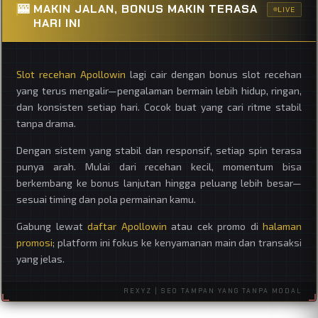
🎰
MAKIN JALAN, BONUS MAKIN TERASA
LIVE
HARI INI
Slot recehan Apollowin
lagi cair dengan bonus slot recehan
yang terus mengalir—pengalaman bermain lebih hidup, ringan,
dan konsisten setiap hari. Cocok buat yang cari ritme stabil
tanpa drama.
Dengan sistem yang stabil dan responsif, setiap spin terasa
punya arah. Mulai dari recehan kecil, momentum bisa
berkembang ke bonus lanjutan hingga peluang lebih besar—
sesuai timing dan pola permainan kamu.
Gabung lewat
daftar Apollowin
atau cek promo di
halaman
promosi
; platform ini fokus ke kenyamanan main dan transaksi
yang jelas.
REXYZ | SEO TAMPAN YANG TANPA MODAL