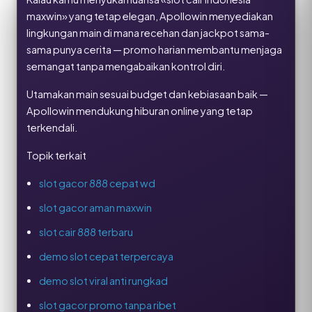
maxwin» yang tetap elegan, Apollowin menyediakan
lingkungan main di mana recehan dan jackpot sama-
sama punya cerita — promo harian membantu menjaga
semangat tanpa mengabaikan kontrol diri.
Utamakan main sesuai budget dan kebiasaan baik —
Apollowin mendukung hiburan online yang tetap
terkendali.
Topik terkait
slot gacor 888 cepat wd
slot gacor aman maxwin
slot cair 888 terbaru
demo slot cepat terpercaya
demo slot viral anti rungkad
slot gacor promo tanpa ribet