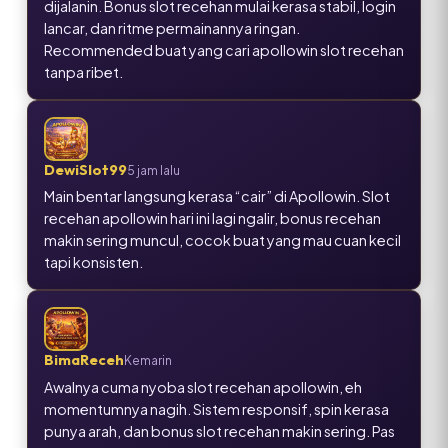
dijalanin. Bonus slot recehan mulai kerasa stabil, login
lancar, dan ritme permainannya ringan.
Recommended buat yang cari apollowin slot recehan
tanpa ribet.
DewiSlot99
5 jam lalu
Main bentar langsung kerasa “cair” di Apollowin. Slot
recehan apollowin hari ini lagi ngalir, bonus recehan
makin sering muncul, cocok buat yang mau cuan kecil
tapi konsisten.
BimaReceh
Kemarin
Awalnya cuma nyoba slot recehan apollowin, eh
momentumnya nagih. Sistem responsif, spin kerasa
punya arah, dan bonus slot recehan makin sering. Pas