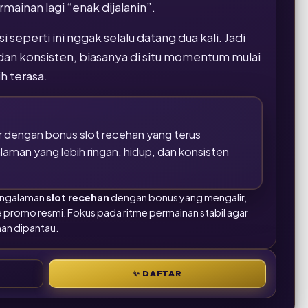
mainan lagi “enak dijalanin”.
seperti ini nggak selalu datang dua kali. Jadi
n dan konsisten, biasanya di situ momentum mulai
h terasa.
ir dengan bonus slot recehan yang terus
aman yang lebih ringan, hidup, dan konsisten
engalaman
slot recehan
dengan bonus yang mengalir,
e promo resmi. Fokus pada ritme permainan stabil agar
man dipantau.
✨
DAFTAR