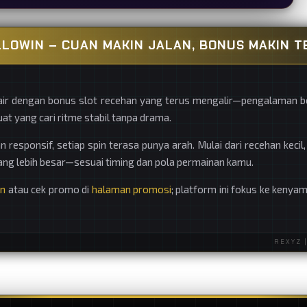
panas – bonus recehan makin deras
cuan kecil jadi rutin
LOWIN – CUAN MAKIN JALAN, BONUS MAKIN TE
an – bonus ngalir tiap spin
u – ritme makin hidup
air dengan bonus slot recehan yang terus mengalir—pengalaman ber
– bonus makin sering muncul
uat yang cari ritme stabil tanpa drama.
n responsif, setiap spin terasa punya arah. Mulai dari recehan ke
uang lebih besar—sesuai timing dan pola permainan kamu.
in
atau cek promo di
halaman promosi
; platform ini fokus ke keny
REXYZ 