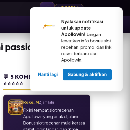
LINK RESMI
Nyalakan notifikasi
MASUK
DAFTAR
untuk update
Apollowin!
Jangan
lewatkan info bonus slot
ni passion bola dan
recehan, promo, dan link
resmi terbaru dari
Apollowin.
Nanti lagi
Gabung & aktifkan
💬
5 KOMENTAR PEMAIN
⭐⭐⭐⭐⭐
Raka_M
2 jam lalu
Fix ini tempat slot recehan
Apollowin yang enak dijalanin.
Bonus slot recehan mulai kerasa
stabil, login lancar, dan ritme