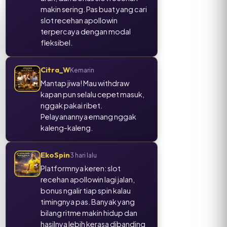
makin sering. Pas buat yang cari
slot recehan apollowin
terpercaya dengan modal
fleksibel.
Citra_W
Kemarin
Mantap jiwa! Mau withdraw
kapan pun selalu cepet masuk,
nggak pakai ribet.
Pelayanannya emang nggak
kaleng-kaleng.
EkoSpin
3 hari lalu
Platformnya keren: slot
recehan apollowin lagi jalan,
bonus ngalir tiap spin kalau
timingnya pas. Banyak yang
bilang ritme makin hidup dan
hasilnya lebih kerasa dibanding