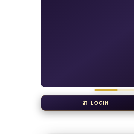
🔐
LOGIN