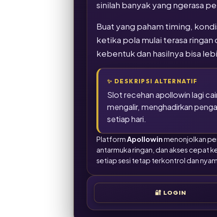
sinilah banyak yang ngerasa per
Buat yang paham timing, kondisi 
ketika pola mulai terasa ringa
kebentuk dan hasilnya bisa lebi
✨
DESKRIPSI ALTERNATIF
Slot recehan apollowin lagi ca
mengalir, menghadirkan pengal
setiap hari.
Platform
Apollowin
menonjolkan p
antarmuka ringan, dan akses cepat k
setiap sesi tetap terkontrol dan nya
🎯
VARIAN JUDUL
🔐
LOGIN