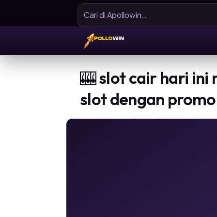
🎰
slot cair hari i
slot dengan promo