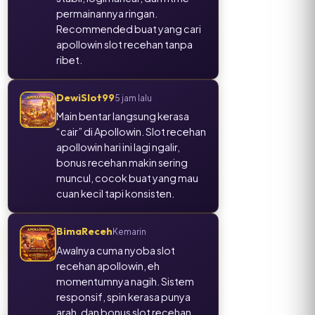
permainannya ringan.
Recommended buat yang cari
apollowin slot recehan tanpa
ribet.
DewiSlot99
5 jam lalu
Main bentar langsung kerasa
“cair” di Apollowin. Slot recehan
apollowin hari ini lagi ngalir,
bonus recehan makin sering
muncul, cocok buat yang mau
cuan kecil tapi konsisten.
BimaReceh
Kemarin
Awalnya cuma nyoba slot
recehan apollowin, eh
momentumnya nagih. Sistem
responsif, spin kerasa punya
arah, dan bonus slot recehan