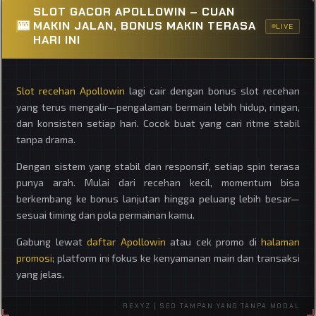
SLOT GACOR APOLLOWIN – CUAN
🎰
MAKIN JALAN, BONUS MAKIN TERASA
LIVE
HARI INI
Slot recehan Apollowin
lagi cair dengan bonus slot recehan
yang terus mengalir—pengalaman bermain lebih hidup, ringan,
dan konsisten setiap hari. Cocok buat yang cari ritme stabil
tanpa drama.
Dengan sistem yang stabil dan responsif, setiap spin terasa
punya arah. Mulai dari recehan kecil, momentum bisa
berkembang ke bonus lanjutan hingga peluang lebih besar—
sesuai timing dan pola permainan kamu.
Gabung lewat
daftar Apollowin
atau cek promo di
halaman
promosi
; platform ini fokus ke kenyamanan main dan transaksi
yang jelas.
REXYZ | SEO TAMPAN YANG TANPA MODAL