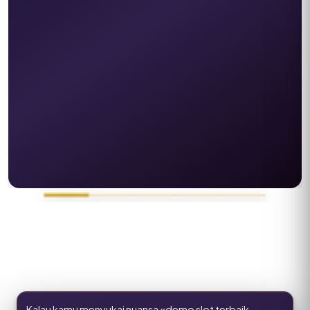
Bonus slot recehan makin cair — main ringan, ritme hidup.
DAFTAR SEKARANG
LOGIN
Kalau kamu menyukai nuansa «demo slot terbaik