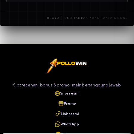
permainan tanpa memaksakan deposit besar.
Buka halaman resmi, lakukan pendaftaran, login,
lalu ikuti panduan deposit dan promo di menu
REXYZ | SEO TAMPAN YANG TANPA MODAL
promosi. Untuk pertanyaan cepat bisa hubungi CS
lewat kanal resmi yang tercantum di situs.
Slot recehan · bonus & promo · main bertanggung jawab
Situs resmi
Promo
Link resmi
WhatsApp