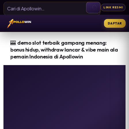
LINK RESMI
DAFTAR
🎰
demo slot terbaik gampang menang:
bonus hidup, withdraw lancar & vibe main ala
pemain Indonesia di Apollowin