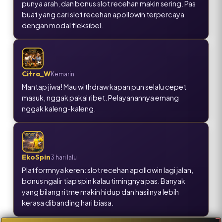
punya arah, dan bonus slot recehan makin sering. Pas
buat yang cari slot recehan apollowin terpercaya
dengan modal fleksibel.
Citra_W
Kemarin
Mantap jiwa! Mau withdraw kapan pun selalu cepet
masuk, nggak pakai ribet. Pelayanannya emang
nggak kaleng-kaleng.
EkoSpin
3 hari lalu
Platformnya keren: slot recehan apollowin lagi jalan,
bonus ngalir tiap spin kalau timingnya pas. Banyak
yang bilang ritme makin hidup dan hasilnya lebih
kerasa dibanding hari biasa.