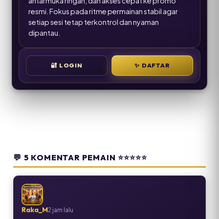
antarmuka ringan, dan akses cepat ke promo
resmi. Fokus pada ritme permainan stabil agar
setiap sesi tetap terkontrol dan nyaman
dipantau.
🎯
VARIAN JUDUL
🔐
LOGIN
✨
DAFTAR
🎰
slot recehan apollowin lagi panas – bonus recehan makin
💰
slot receh apollowin hari ini – cuan kecil jadi rutin
🎲
slot recehan apollowin lagi jalan – bonus ngalir tiap spin
⭐
slot recehan apollowin terbaru – ritme makin hidup
🔥
slot recehan apollowin viral – bonus makin sering muncul
💬
5 KOMENTAR PEMAIN
⭐⭐⭐⭐⭐
Raka_M
2 jam lalu