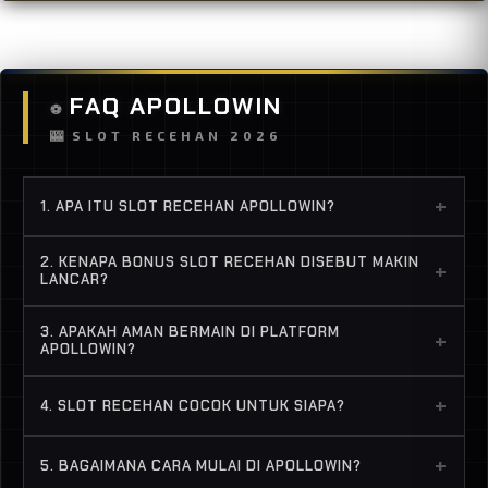
FAQ APOLLOWIN
⚽
🎰
SLOT RECEHAN 2026
+
1. APA ITU SLOT RECEHAN APOLLOWIN?
Slot recehan Apollowin mengacu pada pengalaman
2. KENAPA BONUS SLOT RECEHAN DISEBUT MAKIN
+
main dengan ritme ringan di mana bonus slot
LANCAR?
recehan dan hasil kecil bisa muncul lebih konsisten
Karena alur dan sistem yang responsif membuat
saat kondisi permainan sedang “cair”.
3. APAKAH AMAN BERMAIN DI PLATFORM
+
setiap sesi terasa punya arah—bonus recehan bisa
APOLLOWIN?
terasa lebih sering saat momentum sedang
Gunakan tautan resmi, jaga kredensial login, dan
terbentuk.
+
4. SLOT RECEHAN COCOK UNTUK SIAPA?
transaksi hanya lewat kanal yang disediakan situs.
Hindari membagikan OTP atau data sensitif ke
Cocok untuk pemain yang ingin mulai dari nominal
+
5. BAGAIMANA CARA MULAI DI APOLLOWIN?
pihak lain.
kecil, menjaga ritme main harian, atau menguji pola