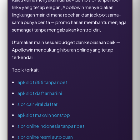
link» yang tetap elegan, Apollowin menyediakan
lingkungan main di mana recehan dan jackpot sama-
sama punya cerita — promo harian membantu menjaga
semangat tanpa mengabaikan kontrol diri.
Utamakan main sesuai budget dan kebiasaan baik —
Apollowin mendukung hiburan online yang tetap
terkendali.
Topik terkait
apk slot 888 tanpa ribet
apk slot daftar hari ini
slot cair viral daftar
apk slot maxwin nonstop
slot online indonesia tanpa ribet
slot online resmi auto cuan