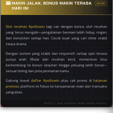
🎰
MAKIN JALAN, BONUS MAKIN TERASA
LIVE
HARI INI
Slot recehan Apollowin
lagi cair dengan bonus slot recehan
yang terus mengalir—pengalaman bermain lebih hidup, ringan,
dan konsisten setiap hari. Cocok buat yang cari ritme stabil
tanpa drama.
Dengan sistem yang stabil dan responsif, setiap spin terasa
punya arah. Mulai dari recehan kecil, momentum bisa
berkembang ke bonus lanjutan hingga peluang lebih besar—
sesuai timing dan pola permainan kamu.
Gabung lewat
daftar Apollowin
atau cek promo di
halaman
promosi
; platform ini fokus ke kenyamanan main dan transaksi
yang jelas.
REXYZ | SEO TAMPAN YANG TANPA MODAL