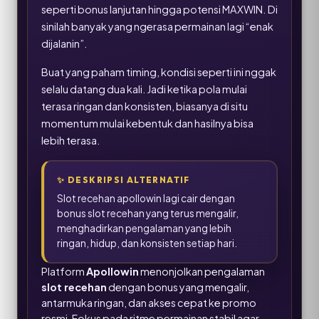
seperti bonus lanjutan hingga potensi MAXWIN. Di
sinilah banyak yang ngerasa permainan lagi “enak
dijalanin”.
Buat yang paham timing, kondisi seperti ini nggak
selalu datang dua kali. Jadi ketika pola mulai
terasa ringan dan konsisten, biasanya di situ
momentum mulai kebentuk dan hasilnya bisa
lebih terasa.
✨
DESKRIPSI ALTERNATIF
Slot recehan apollowin lagi cair dengan
bonus slot recehan yang terus mengalir,
menghadirkan pengalaman yang lebih
ringan, hidup, dan konsisten setiap hari.
Platform
Apollowin
menonjolkan pengalaman
slot recehan
dengan bonus yang mengalir,
antarmuka ringan, dan akses cepat ke promo
resmi. Fokus pada ritme permainan stabil agar