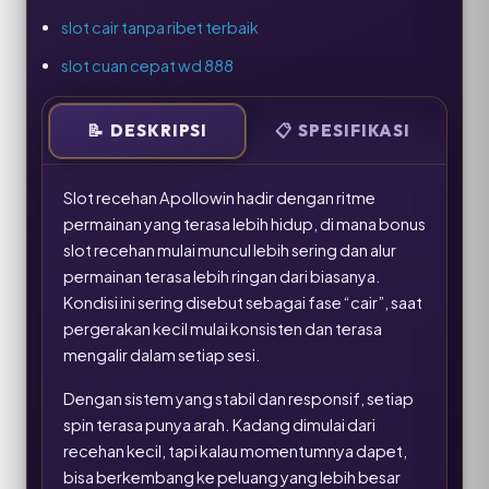
slot cair tanpa ribet terbaik
slot cuan cepat wd 888
📝
DESKRIPSI
📋
SPESIFIKASI
Slot recehan Apollowin hadir dengan ritme
permainan yang terasa lebih hidup, di mana bonus
slot recehan mulai muncul lebih sering dan alur
permainan terasa lebih ringan dari biasanya.
Kondisi ini sering disebut sebagai fase “cair”, saat
pergerakan kecil mulai konsisten dan terasa
mengalir dalam setiap sesi.
Dengan sistem yang stabil dan responsif, setiap
spin terasa punya arah. Kadang dimulai dari
recehan kecil, tapi kalau momentumnya dapet,
bisa berkembang ke peluang yang lebih besar