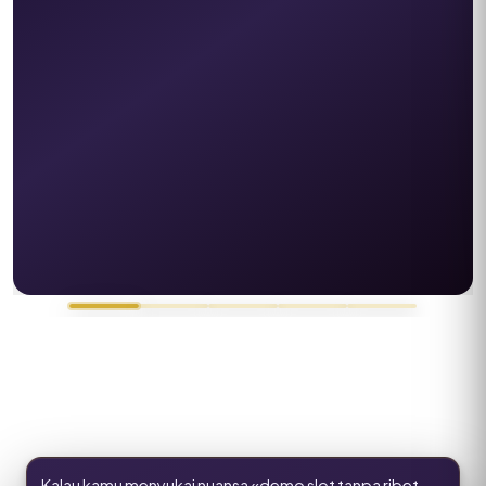
Bonus slot recehan makin cair — main ringan, ritme hidup.
DAFTAR SEKARANG
LOGIN
Kalau kamu menyukai nuansa «demo slot tanpa ribet