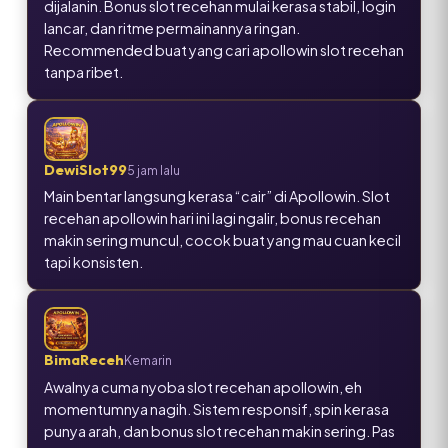
dijalanin. Bonus slot recehan mulai kerasa stabil, login
lancar, dan ritme permainannya ringan.
Recommended buat yang cari apollowin slot recehan
tanpa ribet.
DewiSlot99
5 jam lalu
Main bentar langsung kerasa “cair” di Apollowin. Slot
recehan apollowin hari ini lagi ngalir, bonus recehan
makin sering muncul, cocok buat yang mau cuan kecil
tapi konsisten.
BimaReceh
Kemarin
Awalnya cuma nyoba slot recehan apollowin, eh
momentumnya nagih. Sistem responsif, spin kerasa
punya arah, dan bonus slot recehan makin sering. Pas