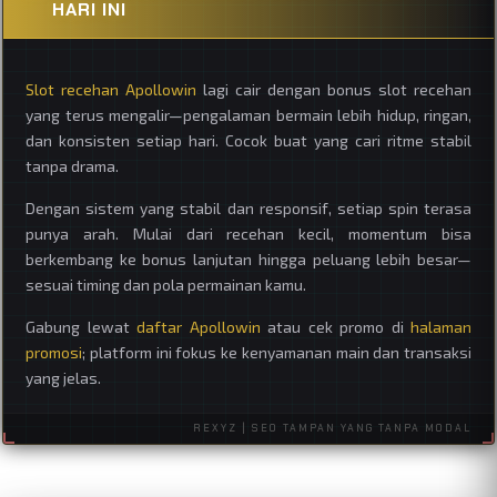
HARI INI
Slot recehan Apollowin
lagi cair dengan bonus slot recehan
yang terus mengalir—pengalaman bermain lebih hidup, ringan,
dan konsisten setiap hari. Cocok buat yang cari ritme stabil
tanpa drama.
Dengan sistem yang stabil dan responsif, setiap spin terasa
punya arah. Mulai dari recehan kecil, momentum bisa
berkembang ke bonus lanjutan hingga peluang lebih besar—
sesuai timing dan pola permainan kamu.
Gabung lewat
daftar Apollowin
atau cek promo di
halaman
promosi
; platform ini fokus ke kenyamanan main dan transaksi
yang jelas.
REXYZ | SEO TAMPAN YANG TANPA MODAL