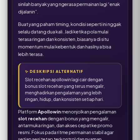
sinilah banyak yang ngerasa permainan lagi “enak
dijalanin”.
Buat yang paham timing, kondisi seperti ini nggak
selalu datang dua kali. Jadi ketika pola mulai
terasa ringan dan konsisten, biasanya di situ
momentum mulai kebentuk dan hasilnya bisa
lebih terasa.
✨
DESKRIPSI ALTERNATIF
Slot recehan apollowin lagi cair dengan
bonus slot recehan yang terus mengalir,
menghadirkan pengalaman yang lebih
ringan, hidup, dan konsisten setiap hari.
Platform
Apollowin
menonjolkan pengalaman
slot recehan
dengan bonus yang mengalir,
antarmuka ringan, dan akses cepat ke promo
resmi. Fokus pada ritme permainan stabil agar
setiap sesi tetap terkontrol dan nyaman