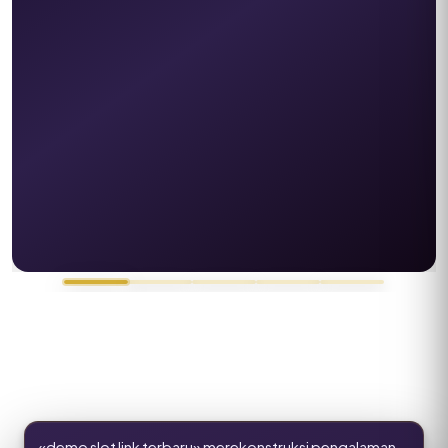
Bonus slot recehan makin cair — main ringan, ritme hidup.
DAFTAR SEKARANG
LOGIN
«demo slot link terbaru» merekonstruksi pengalaman