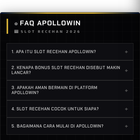
FAQ APOLLOWIN
⚽
🎰
SLOT RECEHAN 2026
+
1. APA ITU SLOT RECEHAN APOLLOWIN?
Slot recehan Apollowin mengacu pada pengalaman
2. KENAPA BONUS SLOT RECEHAN DISEBUT MAKIN
+
main dengan ritme ringan di mana bonus slot
LANCAR?
recehan dan hasil kecil bisa muncul lebih konsisten
Karena alur dan sistem yang responsif membuat
saat kondisi permainan sedang “cair”.
3. APAKAH AMAN BERMAIN DI PLATFORM
+
setiap sesi terasa punya arah—bonus recehan bisa
APOLLOWIN?
terasa lebih sering saat momentum sedang
Gunakan tautan resmi, jaga kredensial login, dan
terbentuk.
+
4. SLOT RECEHAN COCOK UNTUK SIAPA?
transaksi hanya lewat kanal yang disediakan situs.
Hindari membagikan OTP atau data sensitif ke
Cocok untuk pemain yang ingin mulai dari nominal
+
5. BAGAIMANA CARA MULAI DI APOLLOWIN?
pihak lain.
kecil, menjaga ritme main harian, atau menguji pola
permainan tanpa memaksakan deposit besar.
Buka halaman resmi, lakukan pendaftaran, login,