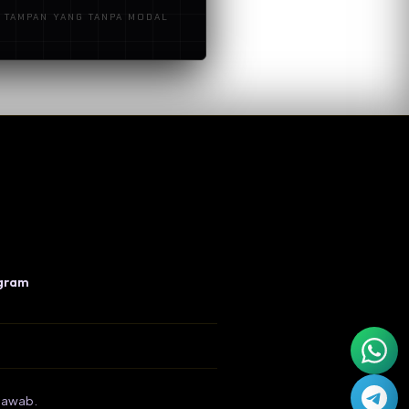
 TAMPAN YANG TANPA MODAL
gram
 jawab.