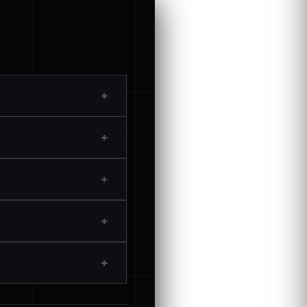
+
us slot recehan dan
+
ehan bisa terasa lebih
+
an situs. Hindari
+
menguji pola permainan
+
 menu promosi. Untuk