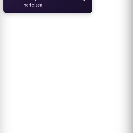
hari biasa.