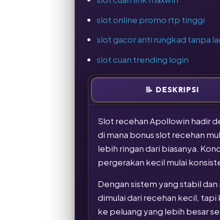
slot online promo rtp tinggi
slot gacor anti rungkad tanpa l
slot cuan trending login
📝
DESKRIPSI
Slot recehan Apollowin hadir d
di mana bonus slot recehan mul
lebih ringan dari biasanya. Kondi
pergerakan kecil mulai konsiste
Dengan sistem yang stabil dan 
dimulai dari recehan kecil, t
ke peluang yang lebih besar se