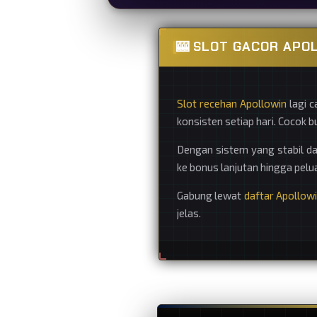
🎰
slot recehan apollowin lagi 
💰
slot receh apollowin hari ini – 
🎰
SLOT GACOR APOL
🎲
slot recehan apollowin lagi jal
⭐
slot recehan apollowin terbar
Slot recehan Apollowin
lagi c
🔥
slot recehan apollowin viral 
konsisten setiap hari. Cocok b
Dengan sistem yang stabil da
ke bonus lanjutan hingga pel
Gabung lewat
daftar Apollow
jelas.