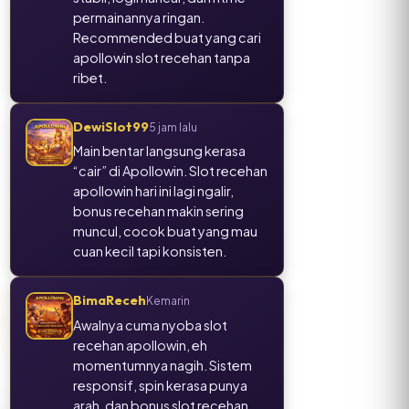
permainannya ringan.
Recommended buat yang cari
apollowin slot recehan tanpa
ribet.
DewiSlot99
5 jam lalu
Main bentar langsung kerasa
“cair” di Apollowin. Slot recehan
apollowin hari ini lagi ngalir,
bonus recehan makin sering
muncul, cocok buat yang mau
cuan kecil tapi konsisten.
BimaReceh
Kemarin
Awalnya cuma nyoba slot
recehan apollowin, eh
momentumnya nagih. Sistem
responsif, spin kerasa punya
arah, dan bonus slot recehan