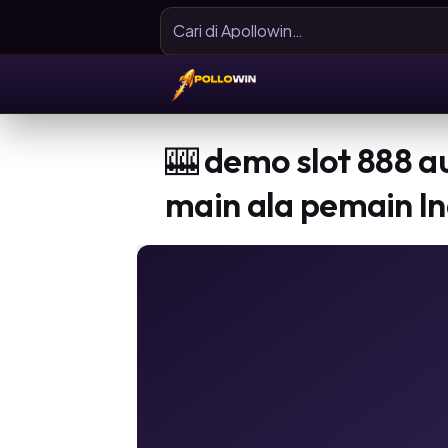
🎰
demo slot 888 a
main ala pemain In