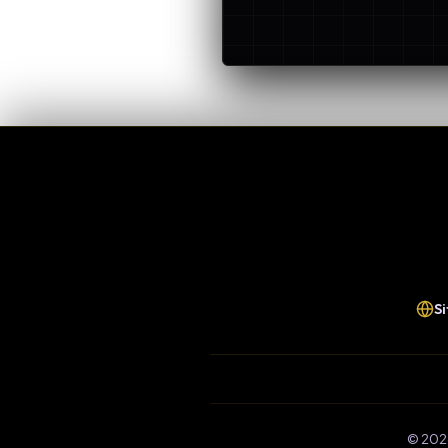
pertanyaan cepat bisa
Si
© 202