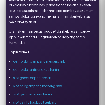
di Apollowin kombinasi game slot online dan layanan
lokal terasa selaras — dari metode pembayaran umum
sampai dukungan yang memahami jam dan kebiasaan
main di wilayah ini.
Utamakan main sesuai budget dan kebiasaan baik —
Apollowin mendukung hiburan online yang tetap
terkendali.
Topik terkait
demo slot gampang menang link
demo slot anti rungkad hari ini
slot gacor cepat terbaru
slot cair gampang menang 888
slot gacoan bonus hari ini
slot cair full jackpot terbaru