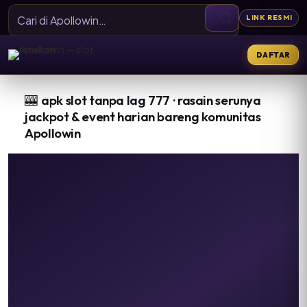
LINK RESMI
DAFTAR
🎰
apk slot tanpa lag 777 · rasain serunya
jackpot & event harian bareng komunitas
Apollowin