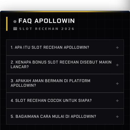
FAQ APOLLOWIN
⚽
🎰
SLOT RECEHAN 2026
+
1. APA ITU SLOT RECEHAN APOLLOWIN?
Slot recehan Apollowin mengacu pada pengalaman
2. KENAPA BONUS SLOT RECEHAN DISEBUT MAKIN
+
main dengan ritme ringan di mana bonus slot
LANCAR?
recehan dan hasil kecil bisa muncul lebih konsisten
Karena alur dan sistem yang responsif membuat
saat kondisi permainan sedang “cair”.
3. APAKAH AMAN BERMAIN DI PLATFORM
+
setiap sesi terasa punya arah—bonus recehan bisa
APOLLOWIN?
terasa lebih sering saat momentum sedang
Gunakan tautan resmi, jaga kredensial login, dan
terbentuk.
+
4. SLOT RECEHAN COCOK UNTUK SIAPA?
transaksi hanya lewat kanal yang disediakan situs.
Hindari membagikan OTP atau data sensitif ke
Cocok untuk pemain yang ingin mulai dari nominal
+
5. BAGAIMANA CARA MULAI DI APOLLOWIN?
pihak lain.
kecil, menjaga ritme main harian, atau menguji pola
permainan tanpa memaksakan deposit besar.
Buka halaman resmi, lakukan pendaftaran, login,