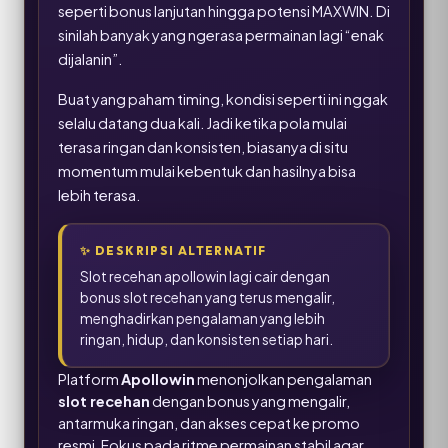
seperti bonus lanjutan hingga potensi MAXWIN. Di
sinilah banyak yang ngerasa permainan lagi “enak
dijalanin”.
Buat yang paham timing, kondisi seperti ini nggak
selalu datang dua kali. Jadi ketika pola mulai
terasa ringan dan konsisten, biasanya di situ
momentum mulai kebentuk dan hasilnya bisa
lebih terasa.
✨
DESKRIPSI ALTERNATIF
Slot recehan apollowin lagi cair dengan
bonus slot recehan yang terus mengalir,
menghadirkan pengalaman yang lebih
ringan, hidup, dan konsisten setiap hari.
Platform
Apollowin
menonjolkan pengalaman
slot recehan
dengan bonus yang mengalir,
antarmuka ringan, dan akses cepat ke promo
resmi. Fokus pada ritme permainan stabil agar