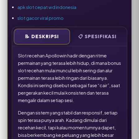
apk slot cepat wd indonesia
slot gacor viral promo
📝
DESKRIPSI
📋
SPESIFIKASI
Slot recehan Apollowin hadir dengan ritme
permainan yang terasa lebih hidup, di mana bonus
slot recehan mulai muncul lebih sering dan alur
permainan terasa lebih ringan dari biasanya.
Kondisi ini sering disebut sebagai fase “cair”, saat
pergerakan kecil mulai konsisten dan terasa
mengalir dalam setiap sesi.
Dengan sistem yang stabil dan responsif, setiap
spin terasa punya arah. Kadang dimulai dari
recehan kecil, tapi kalau momentumnya dapet,
bisa berkembang ke peluang yang lebih besar