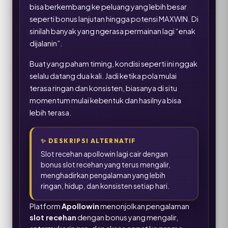
bisa berkembang ke peluang yang lebih besar
seperti bonus lanjutan hingga potensi MAXWIN. Di
sinilah banyak yang ngerasa permainan lagi “enak
dijalanin”.
Buat yang paham timing, kondisi seperti ini nggak
selalu datang dua kali. Jadi ketika pola mulai
terasa ringan dan konsisten, biasanya di situ
momentum mulai kebentuk dan hasilnya bisa
lebih terasa.
✨
DESKRIPSI ALTERNATIF
Slot recehan apollowin lagi cair dengan
bonus slot recehan yang terus mengalir,
menghadirkan pengalaman yang lebih
ringan, hidup, dan konsisten setiap hari.
Platform
Apollowin
menonjolkan pengalaman
slot recehan
dengan bonus yang mengalir,