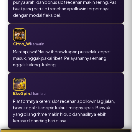
punya arah, dan bonus slot recehan makin sering. Pas
buat yang cari slot recehan apollowin terpercaya
dengan modal fleksibel.
Citra_W
Kemarin
Mantap jiwa! Mau withdraw kapan pun selalu cepet
masuk, nggak pakai ribet. Pelayanannya emang
nggak kaleng-kaleng.
EkoSpin
3 hari lalu
Platformnya keren: slot recehan apollowin lagi jalan,
bonus ngalir tiap spin kalau timingnya pas. Banyak
yang bilang ritme makin hidup dan hasilnya lebih
kerasa dibanding hari biasa.