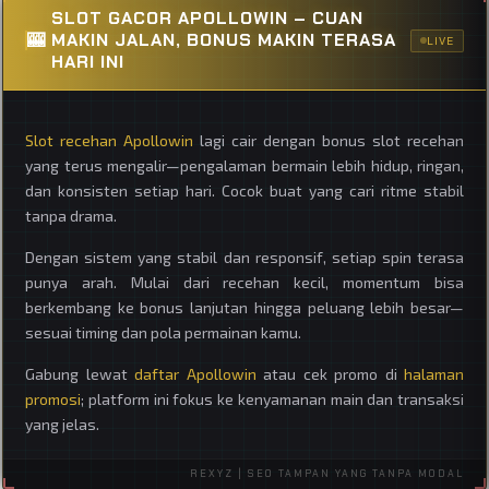
SLOT GACOR APOLLOWIN – CUAN
🎰
MAKIN JALAN, BONUS MAKIN TERASA
LIVE
HARI INI
Slot recehan Apollowin
lagi cair dengan bonus slot recehan
yang terus mengalir—pengalaman bermain lebih hidup, ringan,
dan konsisten setiap hari. Cocok buat yang cari ritme stabil
tanpa drama.
Dengan sistem yang stabil dan responsif, setiap spin terasa
punya arah. Mulai dari recehan kecil, momentum bisa
berkembang ke bonus lanjutan hingga peluang lebih besar—
sesuai timing dan pola permainan kamu.
Gabung lewat
daftar Apollowin
atau cek promo di
halaman
promosi
; platform ini fokus ke kenyamanan main dan transaksi
yang jelas.
REXYZ | SEO TAMPAN YANG TANPA MODAL