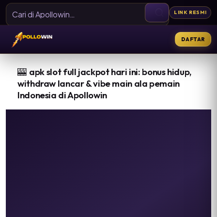
LINK RESMI
DAFTAR
🎰
apk slot full jackpot hari ini: bonus hidup,
withdraw lancar & vibe main ala pemain
Indonesia di Apollowin