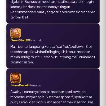
dijalanin. Bonus slot recehan mulai kerasa stabil, login
lancar, dan ritme permainannya ringan.
Recommended buat yang cari apollowin slot recehan
tanpa ribet.
DewiSlot99
5 jam lalu
Main bentar langsung kerasa “cair” di Apollowin. Slot
recehan apollowin hari ini lagi ngalir, bonus recehan
makin sering muncul, cocok buat yang mau cuan kecil
tapi konsisten.
BimaReceh
Kemarin
Awalnya cuma nyoba slot recehan apollowin, eh
momentumnya nagih. Sistem responsif, spin kerasa
punya arah, dan bonus slot recehan makin sering. Pas