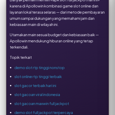
karena di Apollowin kombinasi game slot online dan
layanan lokal terasa selaras — dari metode pembayaran
umum sampai dukungan yang memahami jam dan
kebiasaan main di wilayah ini.
Utamakan main sesuai budget dan kebiasaan baik —
Apollowin mendukung hiburan online yang tetap
terkendali.
Topik terkait
demo slot rtp tinggi nonstop
slot online rtp tinggi terbaik
slot gacor terbaik hari ini
slot gacoan viral indonesia
slot gacoan maxwin full jackpot
demo slot full jackpot terpercaya