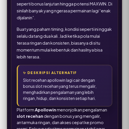
seperti bonus lanjutan hingga potensi MAXWIN. Di
sinilah banyak yang ngerasa permainan lagi “enak
dijalanin”.
Buat yang paham timing, kondisi seperti ini nggak
selalu datang dua kali. Jadi ketika pola mulai
terasa ringan dan konsisten, biasanya di situ
momentum mulai kebentuk dan hasilnya bisa
lebih terasa.
✨
DESKRIPSI ALTERNATIF
Slot recehan apollowin lagi cair dengan
bonus slot recehan yang terus mengalir,
menghadirkan pengalaman yang lebih
ringan, hidup, dan konsisten setiap hari.
Platform
Apollowin
menonjolkan pengalaman
slot recehan
dengan bonus yang mengalir,
antarmuka ringan, dan akses cepat ke promo
resmi. Fokus pada ritme permainan stabil agar