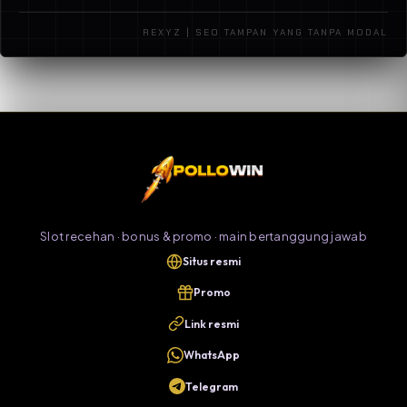
lalu ikuti panduan deposit dan promo di menu
REXYZ | SEO TAMPAN YANG TANPA MODAL
promosi. Untuk pertanyaan cepat bisa hubungi CS
lewat kanal resmi yang tercantum di situs.
Slot recehan · bonus & promo · main bertanggung jawab
Situs resmi
Promo
Link resmi
WhatsApp
Telegram