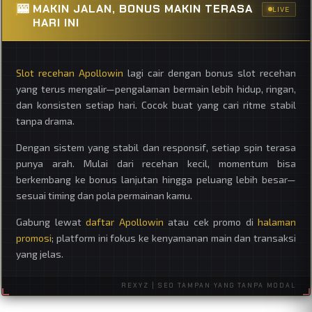
🎰
MAKIN JALAN, BONUS MAKIN TERASA
LIVE
HARI INI
Slot recehan Apollowin
lagi cair dengan bonus slot recehan
yang terus mengalir—pengalaman bermain lebih hidup, ringan,
dan konsisten setiap hari. Cocok buat yang cari ritme stabil
tanpa drama.
Dengan sistem yang stabil dan responsif, setiap spin terasa
punya arah. Mulai dari recehan kecil, momentum bisa
berkembang ke bonus lanjutan hingga peluang lebih besar—
sesuai timing dan pola permainan kamu.
Gabung lewat
daftar Apollowin
atau cek promo di
halaman
promosi
; platform ini fokus ke kenyamanan main dan transaksi
yang jelas.
REXYZ | SEO TAMPAN YANG TANPA MODAL