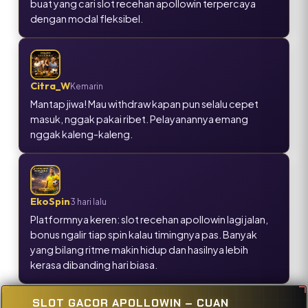
buat yang cari slot recehan apollowin terpercaya
dengan modal fleksibel.
Citra_W
Kemarin
Mantap jiwa! Mau withdraw kapan pun selalu cepet
masuk, nggak pakai ribet. Pelayanannya emang
nggak kaleng-kaleng.
EkoSpin
3 hari lalu
Platformnya keren: slot recehan apollowin lagi jalan,
bonus ngalir tiap spin kalau timingnya pas. Banyak
yang bilang ritme makin hidup dan hasilnya lebih
kerasa dibanding hari biasa.
SLOT GACOR APOLLOWIN – CUAN