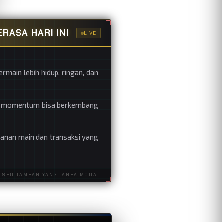
RASA HARI INI
LIVE
main lebih hidup, ringan, dan
cil, momentum bisa berkembang
amanan main dan transaksi yang
| SEO TAMPAN YANG TANPA MODAL