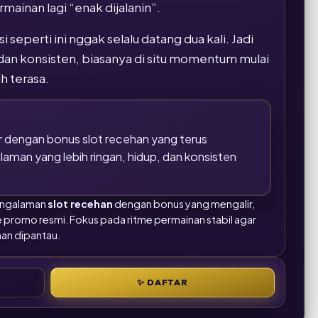
mainan lagi “enak dijalanin”.
seperti ini nggak selalu datang dua kali. Jadi
n dan konsisten, biasanya di situ momentum mulai
h terasa.
ir dengan bonus slot recehan yang terus
aman yang lebih ringan, hidup, dan konsisten
engalaman
slot recehan
dengan bonus yang mengalir,
e promo resmi. Fokus pada ritme permainan stabil agar
man dipantau.
✨
DAFTAR