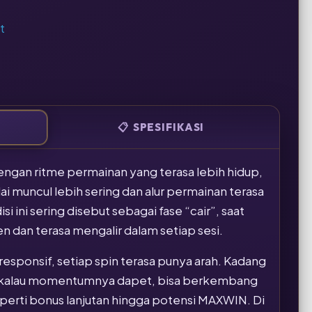
t
📋
SPESIFIKASI
engan ritme permainan yang terasa lebih hidup,
ai muncul lebih sering dan alur permainan terasa
si ini sering disebut sebagai fase “cair”, saat
n dan terasa mengalir dalam setiap sesi.
responsif, setiap spin terasa punya arah. Kadang
api kalau momentumnya dapet, bisa berkembang
perti bonus lanjutan hingga potensi MAXWIN. Di