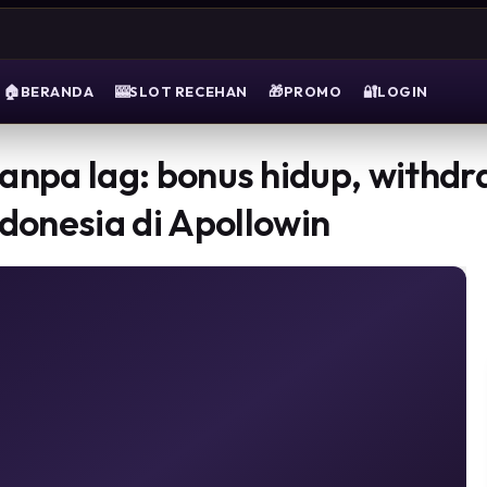
🏠
🎰
🎁
🔐
BERANDA
SLOT RECEHAN
PROMO
LOGIN
tanpa lag: bonus hidup, withdr
donesia di Apollowin