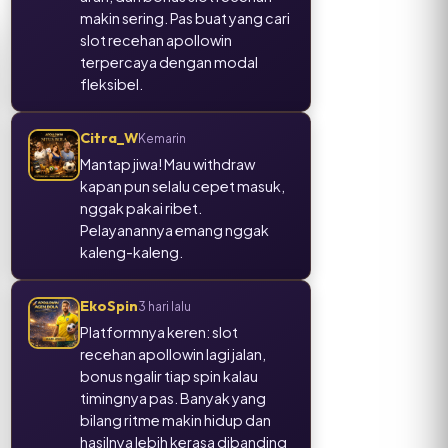
makin sering. Pas buat yang cari
slot recehan apollowin
terpercaya dengan modal
fleksibel.
Citra_W
Kemarin
Mantap jiwa! Mau withdraw
kapan pun selalu cepet masuk,
nggak pakai ribet.
Pelayanannya emang nggak
kaleng-kaleng.
EkoSpin
3 hari lalu
Platformnya keren: slot
recehan apollowin lagi jalan,
bonus ngalir tiap spin kalau
timingnya pas. Banyak yang
bilang ritme makin hidup dan
hasilnya lebih kerasa dibanding