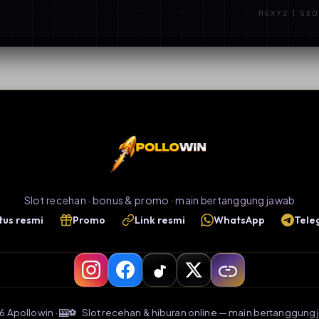
 hubungi CS lewat kanal resmi yang tercantum di situs.
REXYZ | SEO
Slot recehan · bonus & promo · main bertanggung jawab
tus resmi
Promo
Link resmi
WhatsApp
Tele
6 Apollowin ·
🎰⚽
Slot recehan & hiburan online — main bertanggung