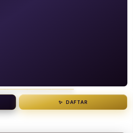
✨
DAFTAR