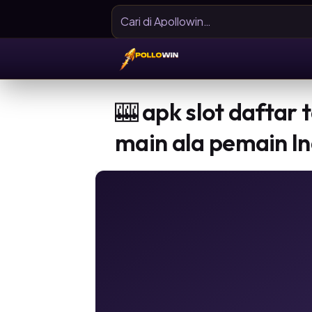
🎰
apk slot daftar 
main ala pemain In