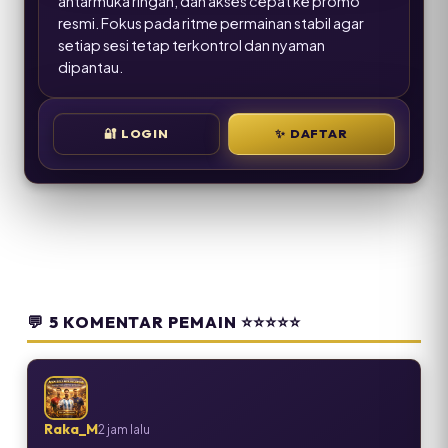
antarmuka ringan, dan akses cepat ke promo
resmi. Fokus pada ritme permainan stabil agar
setiap sesi tetap terkontrol dan nyaman
dipantau.
🎯
VARIAN JUDUL
🔐
LOGIN
✨
DAFTAR
🎰
slot recehan apollowin lagi panas – bonus recehan makin
💰
slot receh apollowin hari ini – cuan kecil jadi rutin
🎲
slot recehan apollowin lagi jalan – bonus ngalir tiap spin
⭐
slot recehan apollowin terbaru – ritme makin hidup
🔥
slot recehan apollowin viral – bonus makin sering muncul
💬
5 KOMENTAR PEMAIN
⭐⭐⭐⭐⭐
Raka_M
2 jam lalu