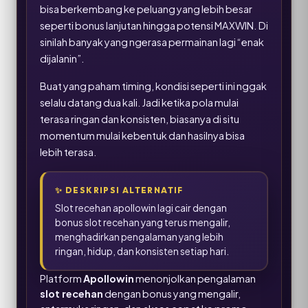
bisa berkembang ke peluang yang lebih besar
seperti bonus lanjutan hingga potensi MAXWIN. Di
sinilah banyak yang ngerasa permainan lagi “enak
dijalanin”.
Buat yang paham timing, kondisi seperti ini nggak
selalu datang dua kali. Jadi ketika pola mulai
terasa ringan dan konsisten, biasanya di situ
momentum mulai kebentuk dan hasilnya bisa
lebih terasa.
✨
DESKRIPSI ALTERNATIF
Slot recehan apollowin lagi cair dengan
bonus slot recehan yang terus mengalir,
menghadirkan pengalaman yang lebih
ringan, hidup, dan konsisten setiap hari.
Platform
Apollowin
menonjolkan pengalaman
slot recehan
dengan bonus yang mengalir,