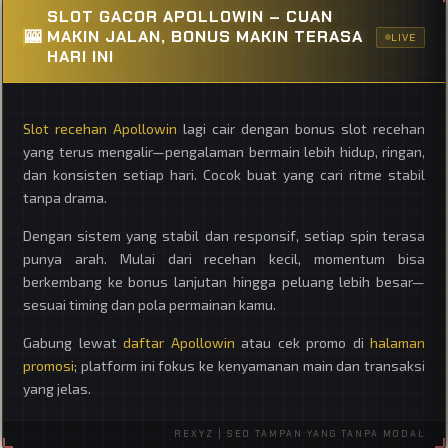
SLOT GACOR APOLLOWIN – CUAN
🎰
MAKIN JALAN, BONUS MAKIN TERASA
LIVE
HARI INI
Slot recehan Apollowin
lagi cair dengan bonus slot recehan
yang terus mengalir—pengalaman bermain lebih hidup, ringan,
dan konsisten setiap hari. Cocok buat yang cari ritme stabil
tanpa drama.
Dengan sistem yang stabil dan responsif, setiap spin terasa
punya arah. Mulai dari recehan kecil, momentum bisa
berkembang ke bonus lanjutan hingga peluang lebih besar—
sesuai timing dan pola permainan kamu.
Gabung lewat
daftar Apollowin
atau cek promo di
halaman
promosi
; platform ini fokus ke kenyamanan main dan transaksi
yang jelas.
REXYZ | SEO TAMPAN YANG TANPA MODAL