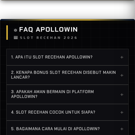
FAQ APOLLOWIN
⚽
🎰
SLOT RECEHAN 2026
+
1. APA ITU SLOT RECEHAN APOLLOWIN?
Slot recehan Apollowin mengacu pada pengalaman
2. KENAPA BONUS SLOT RECEHAN DISEBUT MAKIN
+
main dengan ritme ringan di mana bonus slot
LANCAR?
recehan dan hasil kecil bisa muncul lebih konsisten
Karena alur dan sistem yang responsif membuat
saat kondisi permainan sedang “cair”.
3. APAKAH AMAN BERMAIN DI PLATFORM
+
setiap sesi terasa punya arah—bonus recehan bisa
APOLLOWIN?
terasa lebih sering saat momentum sedang
Gunakan tautan resmi, jaga kredensial login, dan
terbentuk.
+
4. SLOT RECEHAN COCOK UNTUK SIAPA?
transaksi hanya lewat kanal yang disediakan situs.
Hindari membagikan OTP atau data sensitif ke
Cocok untuk pemain yang ingin mulai dari nominal
+
5. BAGAIMANA CARA MULAI DI APOLLOWIN?
pihak lain.
kecil, menjaga ritme main harian, atau menguji pola